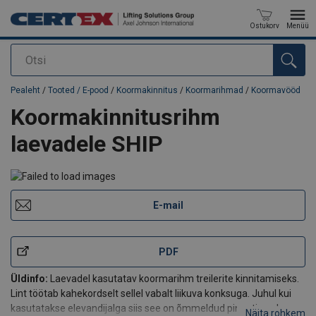
Ostukorv
Menüü
Otsi
Toode on lisatud teie päringule
Pealeht
/
Tooted / E-pood
/
Koormakinnitus
/
Koormarihmad
/
Koormavööd
Koormakinnitusrihm
laevadele SHIP
E-mail
PDF
Üldinfo:
Laevadel kasutatav koormarihm treilerite kinnitamiseks.
Lint töötab kahekordselt sellel vabalt liikuva konksuga. Juhul kui
kasutatakse elevandijalga siis see on õmmeldud pinguti poole
Näita rohkem