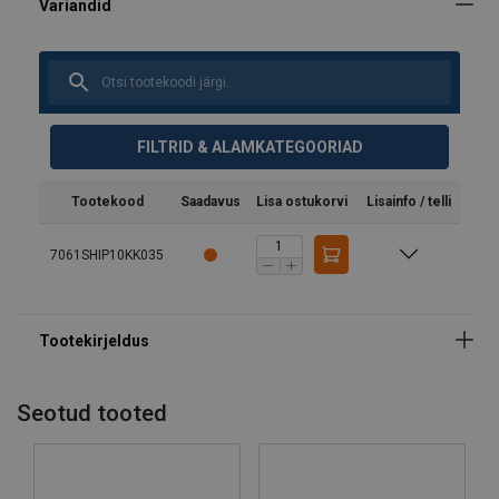
FILTRID & ALAMKATEGOORIAD
Tootekood
Saadavus
Lisa ostukorvi
Lisainfo / telli
7061SHIP10KK035
Seotud tooted