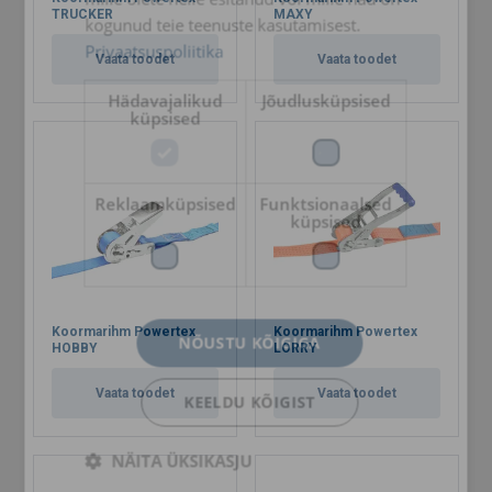
TRUCKER
MAXY
kogunud teie teenuste kasutamisest.
Privaatsuspoliitika
Vaata toodet
Vaata toodet
Hädavajalikud
Jõudlusküpsised
küpsised
Reklaamküpsised
Funktsionaalsed
küpsised
Koormarihm Powertex
Koormarihm Powertex
NÕUSTU KÕIGIGA
HOBBY
LORRY
Vaata toodet
Vaata toodet
KEELDU KÕIGIST
NÄITA ÜKSIKASJU