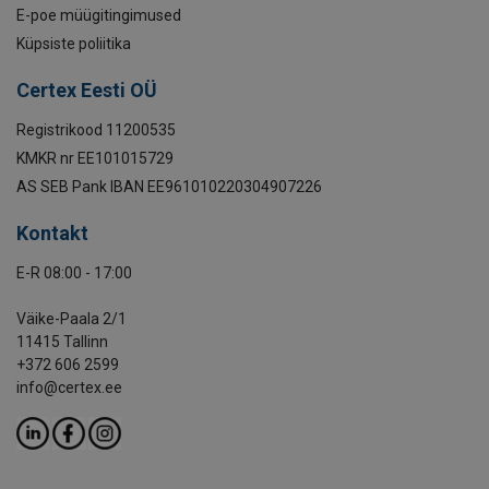
E-poe müügitingimused
Küpsiste poliitika
Certex Eesti OÜ
Registrikood 11200535
KMKR nr EE101015729
AS SEB Pank IBAN EE961010220304907226
Kontakt
E-R 08:00 - 17:00
Väike-Paala 2/1
11415 Tallinn
+372 606 2599
info@certex.ee