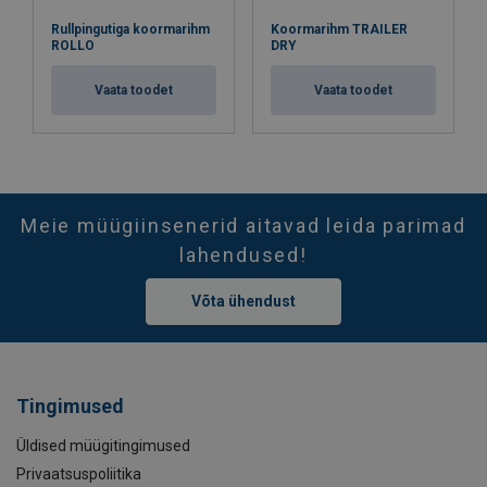
Rullpingutiga koormarihm
Koormarihm TRAILER
ROLLO
DRY
Vaata toodet
Vaata toodet
Meie müügiinsenerid aitavad leida parimad
lahendused!
Võta ühendust
Tingimused
Üldised müügitingimused
Privaatsuspoliitika