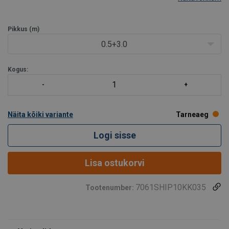
külge.
Lindi värvus:
Orange.
Pinguti:
Standardpinguti RB5050, RB5060 või RB75100
Pikkus (m)
0.5+3.0
Kogus:
Näita kõiki variante
Tarneaeg
Logi sisse
Lisa ostukorvi
7061SHIP10KK035
Tootenumber: