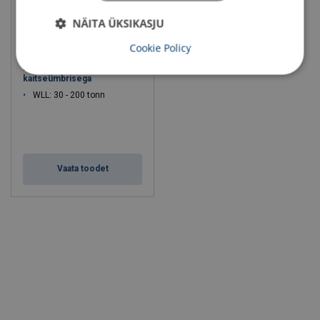
NÄITA ÜKSIKASJU
Cookie Policy
Tõstetropp EXTREEMA®
koos Cordura®
kaitseümbrisega
WLL: 30 - 200 tonn
Vaata toodet