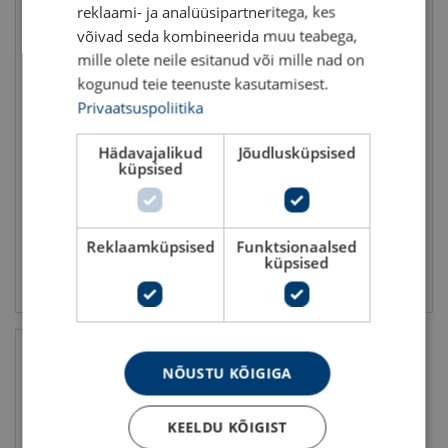
reklaami- ja analüüsipartneritega, kes
võivad seda kombineerida muu teabega,
mille olete neile esitanud või mille nad on
kogunud teie teenuste kasutamisest.
Privaatsuspoliitika
Kaitseümbris
Kaitseümbris
ringtõstevöödele
ringtõstevöödele
Extreema® EP-C
Extreema® EP-L
Hädavajalikud
Jõudlusküpsised
küpsised
Reklaamküpsised
Funktsionaalsed
küpsised
Vaata toodet
Vaata toodet
NÕUSTU KÕIGIGA
KEELDU KÕIGIST