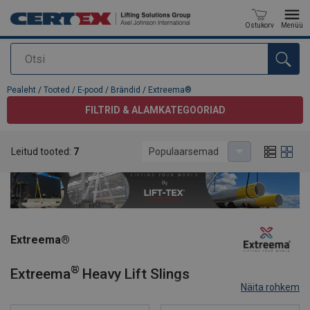
Ostukorv
Menüü
Otsi
Toode on lisatud teie päringule
Pealeht
/
Tooted / E-pood
/
Brändid
/
Extreema®
FILTRID & ALAMKATEGOORIAD
Leitud tooted:
7
Populaarsemad
Extreema®
®
Extreema
Heavy Lift Slings
Näita rohkem
®
®