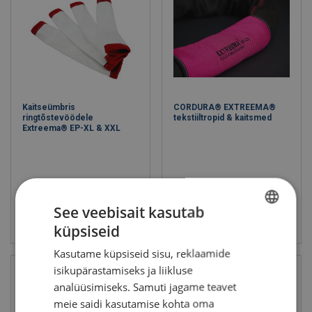
Lifting Belt Sling
Contact us
if you want our assistance in finding the right product
for your needs!
Kaitseümbris
CORDURA® EXTREEMA®
ringtõstevöödele
tekstiiltropid & kaitsmed
Extreema® EP-XL & XXL
See veebisait kasutab
Vaata toodet
Vaata toodet
küpsiseid
ESTONIAN
Kasutame küpsiseid sisu, reklaamide
ENGLISH TRANSLATION
isikupärastamiseks ja liikluse
analüüsimiseks. Samuti jagame teavet
meie saidi kasutamise kohta oma