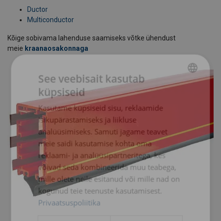
Ductor
Multiconductor
Kõige sobivama lahenduse saamiseks võtke ühendust
meie
kraanaosakonnaga
See veebisait kasutab
küpsiseid
ESTONIAN
Kasutame küpsiseid sisu, reklaamide
ENGLISH TRANSLATION
isikupärastamiseks ja liikluse
analüüsimiseks. Samuti jagame teavet
meie saidi kasutamise kohta oma
reklaami- ja analüüsipartneritega, kes
võivad seda kombineerida muu teabega,
mille olete neile esitanud või mille nad on
kogunud teie teenuste kasutamisest.
Privaatsuspoliitika