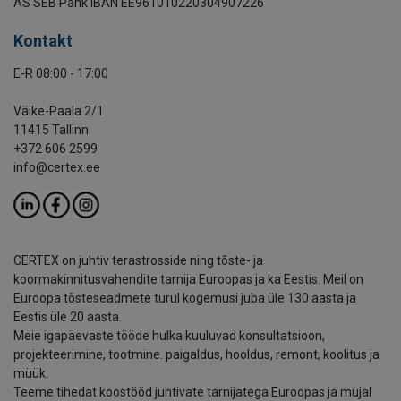
AS SEB Pank IBAN EE961010220304907226
Kontakt
E-R 08:00 - 17:00
Väike-Paala 2/1
11415 Tallinn
+372 606 2599
info@certex.ee
CERTEX on juhtiv terastrosside ning tõste- ja
koormakinnitusvahendite tarnija Euroopas ja ka Eestis. Meil on
Euroopa tõsteseadmete turul kogemusi juba üle 130 aasta ja
Eestis üle 20 aasta.
Meie igapäevaste tööde hulka kuuluvad konsultatsioon,
projekteerimine, tootmine. paigaldus, hooldus, remont, koolitus ja
müük.
Teeme tihedat koostööd juhtivate tarnijatega Euroopas ja mujal