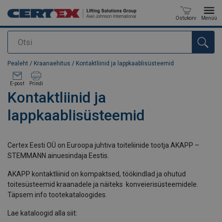
Ostukorv
Menüü
Otsi
Toode on lisatud teie päringule
Pealeht
/
Kraanaehitus
/
Kontaktliinid ja lappkaablisüsteemid
E-post
Prindi
Kontaktliinid ja
lappkaablisüsteemid
Certex Eesti OÜ on Euroopa juhtiva toiteliinide tootja AKAPP –
STEMMANN ainuesindaja Eestis.
AKAPP kontaktliinid on kompaktsed, töökindlad ja ohutud
toitesüsteemid kraanadele ja näiteks konveierisüsteemidele.
Täpsem info tootekataloogides.
Lae kataloogid alla siit: