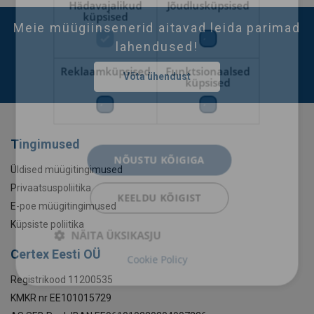
Hädavajalikud
Jõudlusküpsised
küpsised
Meie müügiinsenerid aitavad leida parimad
lahendused!
Reklaamküpsised
Funktsionaalsed
Võta ühendust
küpsised
Tingimused
NÕUSTU KÕIGIGA
Üldised müügitingimused
Privaatsuspoliitika
KEELDU KÕIGIST
E-poe müügitingimused
Küpsiste poliitika
NÄITA ÜKSIKASJU
Certex Eesti OÜ
Cookie Policy
Registrikood 11200535
KMKR nr EE101015729