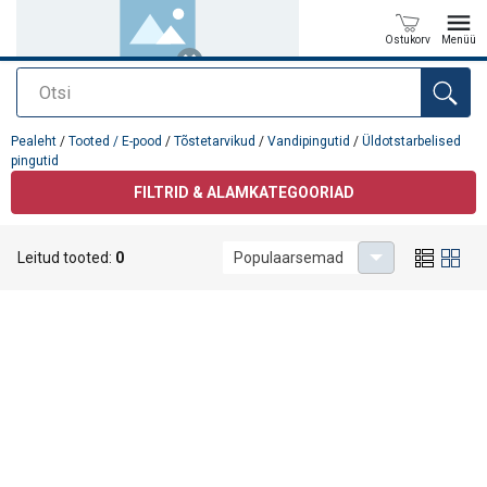
Ostukorv
Menüü
Otsi
Toode on lisatud teie päringule
Pealeht
/
Tooted / E-pood
/
Tõstetarvikud
/
Vandipingutid
/
Üldotstarbelised
pingutid
FILTRID & ALAMKATEGOORIAD
Üldotstarbelised pingutid
Leitud tooted:
0
Populaarsemad
Pole tulemusi