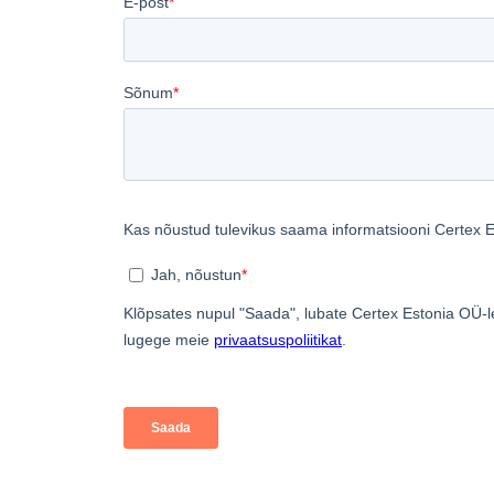
küpsised
NÄITA ÜKSIK