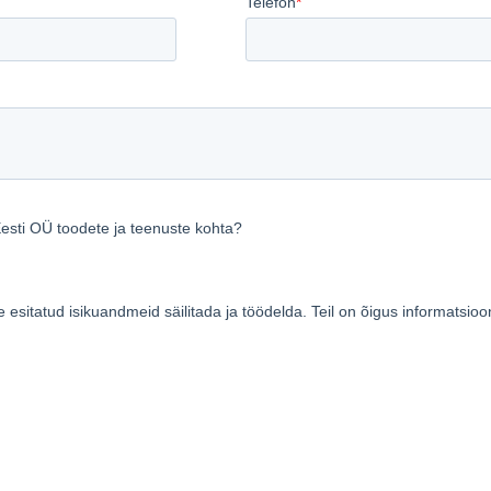
ASJU
KEELDU KÕIGIST
NÕUST
Cookie Policy