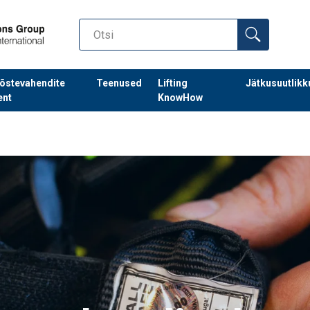
õstevahendite
Teenused
Lifting
Jätkusuutlikk
ent
KnowHow