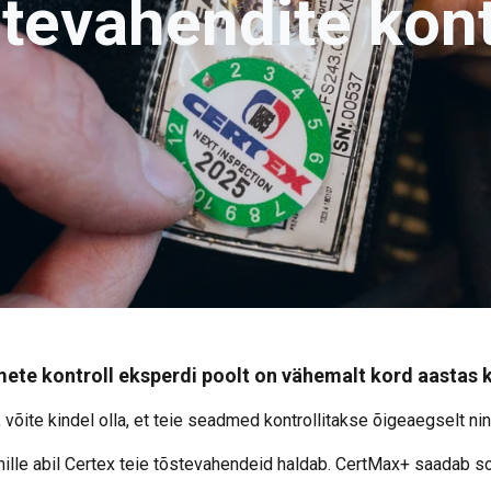
tevahendite kont
te kontroll eksperdi poolt on vähemalt kord aastas 
õite kindel olla, et teie seadmed kontrollitakse õigeaegselt nin
ille abil Certex teie tõstevahendeid haldab. CertMax+ saadab so