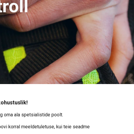
roll
kohustuslik!
g oma ala spetsialistide poolt.
ovi korral meeldetuletuse, kui teie seadme