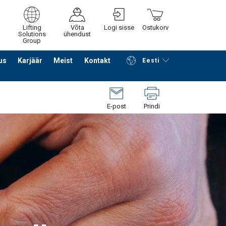
Lifting
Võta
Logi sisse
Ostukorv
Solutions
ühendust
Group
us
Karjäär
Meist
Kontakt
Eesti
Jätka ostlemist
Edasi ostukorvi
E-post
Prindi