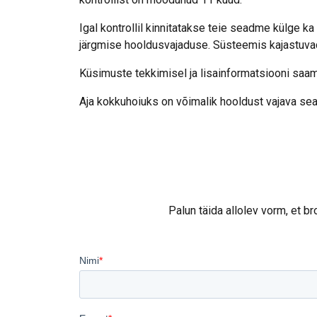
Igal kontrollil kinnitatakse teie seadme külge 
järgmise hooldusvajaduse. Süsteemis kajastuvad 
Küsimuste tekkimisel ja lisainformatsiooni sa
Aja kokkuhoiuks on võimalik hooldust vajava 
See veebisa
Palun täida allolev vorm, et 
Kasutame küpsisei
teavet meie saidi
kombineerida muu 
kasutamisest.
Pri
Hädavajali