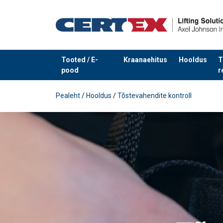
Tooted / E-
Kraanaehitus
Hooldus
T
pood
r
Toode on lisatud teie päringule
Pealeht
/
Hooldus
/
Tõstevahendite kontroll