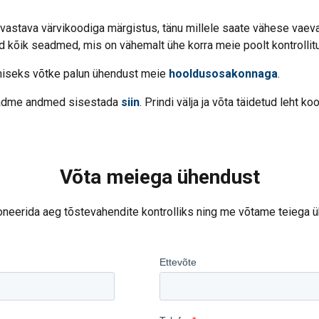
ka vastava värvikoodiga märgistus, tänu millele saate vähese vae
kõik seadmed, mis on vähemalt ühe korra meie poolt kontrollitu
amiseks võtke palun ühendust meie
hooldus
osakonnaga
.
seadme andmed sisestada
siin
. Prindi välja ja võta täidetud leht k
Võta meiega ühendust
it kasutab küpsiseid
broneerida aeg tõstevahendite kontrolliks ning me võtame teiega
d sisu, reklaamide isikupärastamiseks ja liikluse analüüsimisek
 kasutamise kohta oma reklaami- ja analüüsipartneritega, kes või
teabega, mille olete neile esitanud või mille nad on kogunud te
vaatsuspoliitika
kud
Jõudlusküpsised
Reklaamküpsised
Fun