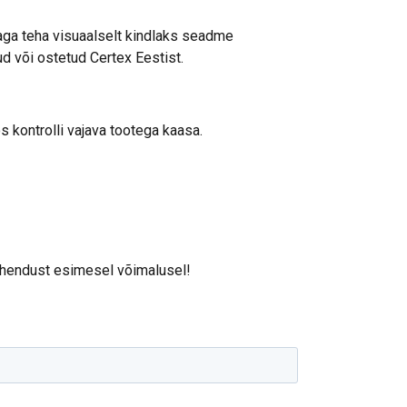
vaga teha visuaalselt kindlaks seadme
d või ostetud Certex Eestist.
oos kontrolli vajava tootega kaasa.
 ühendust esimesel võimalusel!
s. Samuti jagame
ESTONIAN
vad seda
ENGLISH TRANSLATION
ie teenuste
ktsionaalsed