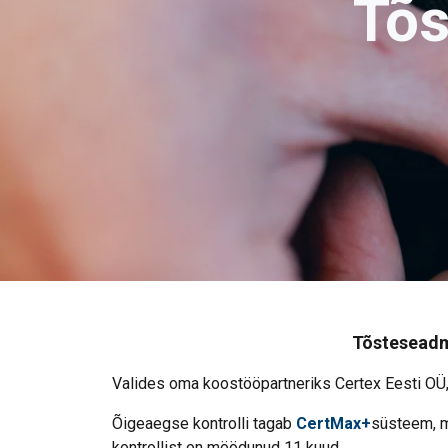
Tõs
Tõsteseadme
Valides oma koostööpartneriks Certex Eesti OÜ, v
Õigeaegse kontrolli tagab
CertMax+
süsteem, m
kontrollist on möödunud 11 kuud.