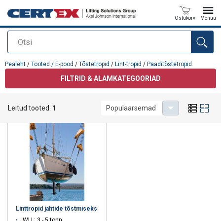
Ostukorv
Menüü
Otsi
Toode on lisatud teie päringule
Pealeht
/
Tooted / E-pood
/
Tõstetropid
/
Lint-tropid
/
Paaditõstetropid
FILTRID & ALAMKATEGOORIAD
Paaditõstetropid
Leitud tooted:
1
Populaarsemad
Linttropid jahtide tõstmiseks
WLL: 3 - 5 tonn