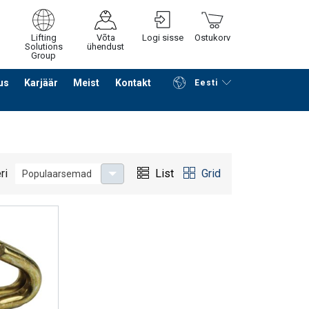
Lifting
Võta
Logi sisse
Ostukorv
Solutions
ühendust
Group
us
Karjäär
Meist
Kontakt
Eesti
Jätka ostlemist
Edasi ostukorvi
ri
List
Grid
Populaarsemad