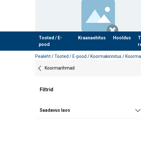
Tooted / E-
Kraanaehitus
Hooldus
T
pood
r
Toode on lisatud teie päringule
Pealeht
/
Tooted / E-pood
/
Koormakinnitus
/
Koorma
Koormarihmad
Filtrid
Saadavus laos