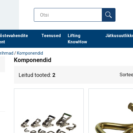
õstevahendite
Teenused
Lifting
Jätkusuutlikk
ent
KnowHow
rihmad
/
Komponendid
Komponendid
Leitud tooted:
2
Sortee