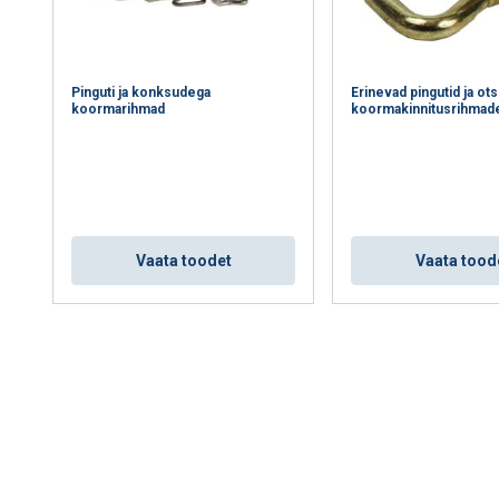
Pinguti ja konksudega
Erinevad pingutid ja ot
koormarihmad
koormakinnitusrihmad
Vaata toodet
Vaata tood