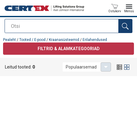
Ostukorv
Menüü
Otsi
Toode on lisatud teie päringule
Pealeht
/
Tooted / E-pood
/
Kraanasüsteemid
/
Erilahendused
FILTRID & ALAMKATEGOORIAD
Erilahendused
Leitud tooted:
0
Populaarsemad
Pole tulemusi