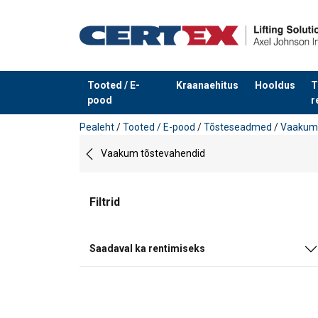
Tooted / E-
Kraanaehitus
Hooldus
T
pood
r
Toode on lisatud teie päringule
Pealeht
/
Tooted / E-pood
/
Tõsteseadmed
/
Vaakum 
Vaakum tõstevahendid
Filtrid
Saadaval ka rentimiseks