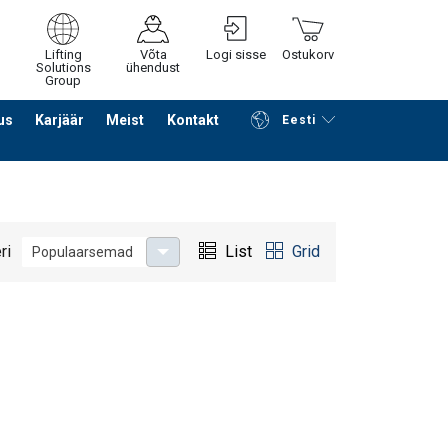
Lifting
Võta
Logi sisse
Ostukorv
Solutions
ühendust
Group
us
Karjäär
Meist
Kontakt
Eesti
Jätka ostlemist
Edasi ostukorvi
ri
List
Grid
Populaarsemad