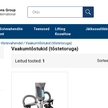
õstevahendite
Teenused
Lifting
Jätkusuutlikk
ent
KnowHow
tõstevahendid
/
Vaakumtõstukid (tõstetoruga)
Vaakumtõstukid (tõstetoruga)
Leitud tooted:
1
Sortee