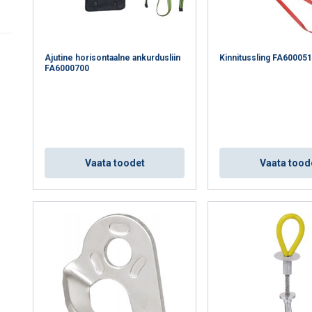
Ajutine horisontaalne ankurdusliin
Kinnitussling FA60005
FA6000700
it kasutab küpsiseid
d sisu, reklaamide isikupärastamiseks ja liikluse analüüsimisek
Vaata toodet
Vaata tood
 kasutamise kohta oma reklaami- ja analüüsipartneritega, kes või
teabega, mille olete neile esitanud või mille nad on kogunud te
vaatsuspoliitika
kud
Jõudlusküpsised
Reklaamküpsised
Fun