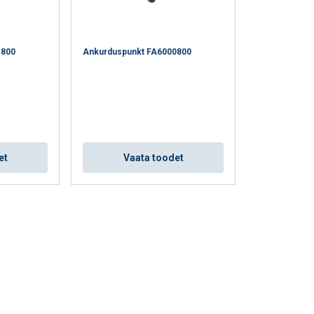
U KÕIGIGA
1800
Ankurduspunkt FA6000800
et
Vaata toodet