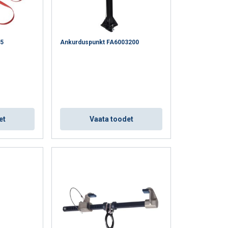
15
Ankurduspunkt FA6003200
s. Samuti jagame
ESTONIAN
et
Vaata toodet
vad seda
ENGLISH TRANSLATION
ie teenuste
ktsionaalsed
küpsised