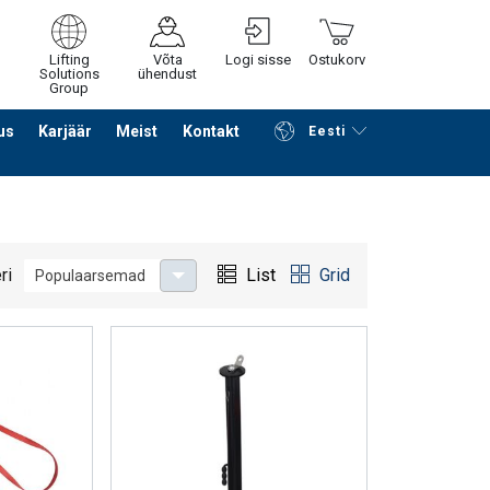
Lifting
Võta
Logi sisse
Ostukorv
Solutions
ühendust
Group
us
Karjäär
Meist
Kontakt
Eesti
Jätka ostlemist
Edasi ostukorvi
ri
List
Grid
Populaarsemad