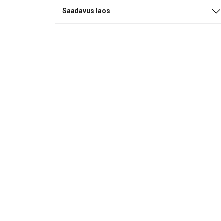
Saadavus laos
See veebisa
Kasutame küpsisei
teavet meie saidi
kombineerida muu 
kasutamisest.
Pri
Hädavajali
küpsised