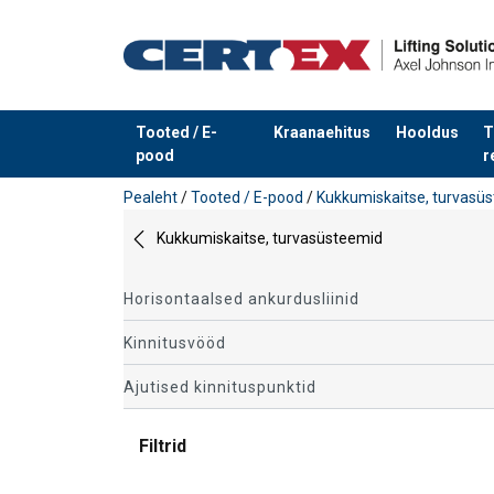
Tooted / E-
Kraanaehitus
Hooldus
T
pood
r
Toode on lisatud teie päringule
Pealeht
/
Tooted / E-pood
/
Kukkumiskaitse, turvasü
Kukkumiskaitse, turvasüsteemid
Horisontaalsed ankurdusliinid
Kinnitusvööd
Ajutised kinnituspunktid
Filtrid