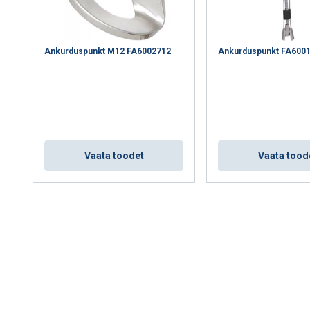
ASJU
KEELDU KÕIGIST
NÕUST
Ankurduspunkt M12 FA6002712
Ankurduspunkt FA600
Cookie Policy
Vaata toodet
Vaata tood