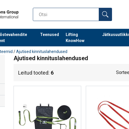
õstevahendite
Teenused
Lifting
Jätkusuutlikk
ent
KnowHow
steemid
/
Ajutised kinnituslahendused
Ajutised kinnituslahendused
Leitud tooted:
6
Sortee