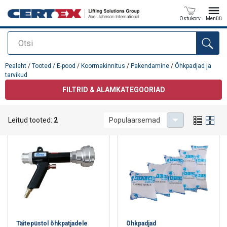
Ostukorv
Menüü
Otsi
Toode on lisatud teie päringule
Pealeht
/
Tooted / E-pood
/
Koormakinnitus
/
Pakendamine
/
Õhkpadjad ja
tarvikud
FILTRID & ALAMKATEGOORIAD
Õhkpadjad ja tarvikud
Leitud tooted:
2
Populaarsemad
Täitepüstol õhkpatjadele
Õhkpadjad