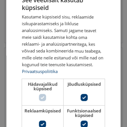
See veebisait kasutab
Pinnakate: Tsingitud
Pinnakate: Tsingitud
küpsiseid
Min katkekoormus kN: 44.7 - 137
Min katkekoormus kN: 41.4 - 934
ESTONIAN
Kasutame küpsiseid sisu, reklaamide
ENGLISH TRANSLATION
isikupärastamiseks ja liikluse
analüüsimiseks. Samuti jagame teavet
Vaata toodet
Vaata toodet
meie saidi kasutamise kohta oma
reklaami- ja analüüsipartneritega, kes
võivad seda kombineerida muu teabega,
mille olete neile esitanud või mille nad on
kogunud teie teenuste kasutamisest.
Privaatsuspoliitika
Hädavajalikud
Jõudlusküpsised
küpsised
Terastross 6x36WS-FC,
Terastross 6x36WS - IWRC,
KIRGAS
ROPETEX S65
Reklaamküpsised
Funktsionaalsed
küpsised
Trossi Ø: 22 - 22
Trossi Ø: 8 - 40 mm
Pinnakate: Kirgas
Pinnakate: Tsingitud
Min katkekoormus kN: 313 - 313
Min katkekoormus kN: 44.7 - 1120