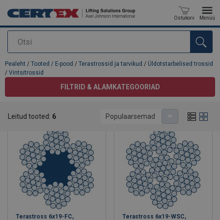
Ostukorv
Menüü
Otsi
Toode on lisatud teie päringule
Pealeht
/
Tooted / E-pood
/
Terastrossid ja tarvikud
/
Üldotstarbelised trossid
/
Vintsitrossid
FILTRID & ALAMKATEGOORIAD
Vintsitrossid
Leitud tooted:
6
Populaarsemad
Terastross 6x19-FC,
Terastross 6x19-WSC,