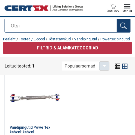
Ostukorv
Menüü
Otsi
Toode on lisatud teie päringule
Pealeht
/
Tooted / E-pood
/
Tõstetarvikud
/
Vandipingutid
/
Powertex pingutid
FILTRID & ALAMKATEGOORIAD
Powertex pingutid
Leitud tooted:
1
Populaarsemad
Vandipingutid Powertex
kahvel-kahvel