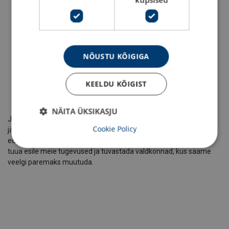
Juhtimise hindamisindeks
78/100
NÕUSTU KÕIGIGA
KEELDU KÕIGIST
NÄITA ÜKSIKASJU
Jälgime ja mõõdame pidevalt erinevaid näitajaid, et tagada, et
Cookie Policy
jääksime suurepäraseks tööpaigaks. Usume, et läbipaistvus on
edasimineku jaoks oluline, seetõttu jagame neid ülevaateid, et
tuua esile meie tugevused ja tuvastada valdkonnad, kus saame
veelgi paremaks muutuda.
.
.
.