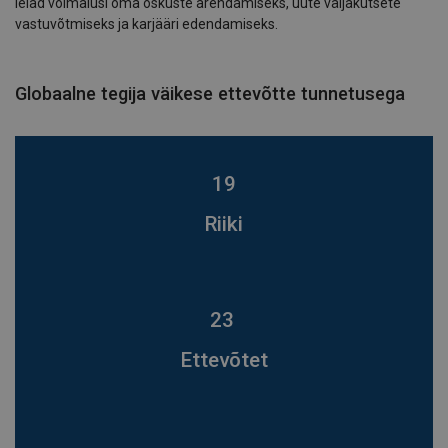
leiad võimalusi oma oskuste arendamiseks, uute väljakutsete
vastuvõtmiseks ja karjääri edendamiseks.
Globaalne tegija väikese ettevõtte tunnetusega
19
Riiki
23
Ettevõtet