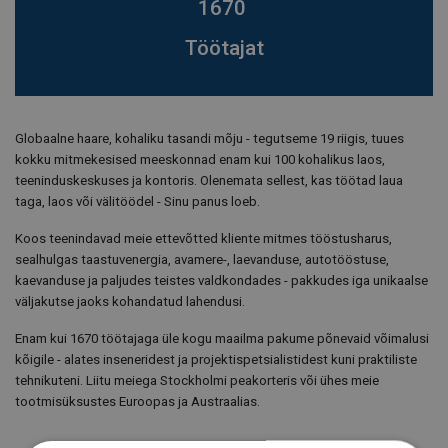
1670
Töötajat
Globaalne haare, kohaliku tasandi mõju - tegutseme 19 riigis, tuues
kokku mitmekesised meeskonnad enam kui 100 kohalikus laos,
teeninduskeskuses ja kontoris. Olenemata sellest, kas töötad laua
taga, laos või välitöödel - Sinu panus loeb.
Koos teenindavad meie ettevõtted kliente mitmes tööstusharus,
sealhulgas taastuvenergia, avamere-, laevanduse, autotööstuse,
kaevanduse ja paljudes teistes valdkondades - pakkudes iga unikaalse
väljakutse jaoks kohandatud lahendusi.
Enam kui 1670 töötajaga üle kogu maailma pakume põnevaid võimalusi
kõigile - alates inseneridest ja projektispetsialistidest kuni praktiliste
tehnikuteni. Liitu meiega Stockholmi peakorteris või ühes meie
tootmisüksustes Euroopas ja Austraalias.