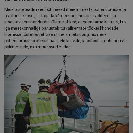
Meie tõsteteadmised põhinevad meie inimeste pühendumusel ja
asjatundlikkusel, et tagada kõrgeimad ohutus-, kvaliteedi- ja
innovatsioonistandardid. Oleme uhked, et edendame kultuuri, kus
iga meeskonnaliige panustab turvalisemate töökeskkondade
loomisse tõstetöödel. See ühine ambitsioon juhib meie
pühendumust professionaalsele kasvule, koostööle ja lahenduste
pakkumisele, mis muudavad midagi.