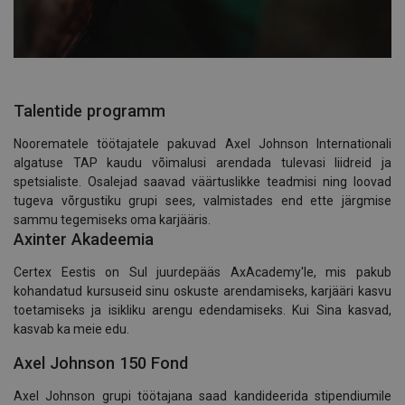
Talentide programm
Noorematele töötajatele pakuvad Axel Johnson Internationali
algatuse TAP kaudu võimalusi arendada tulevasi liidreid ja
spetsialiste. Osalejad saavad väärtuslikke teadmisi ning loovad
tugeva võrgustiku grupi sees, valmistades end ette järgmise
sammu tegemiseks oma karjääris.
Axinter Akadeemia
Certex Eestis on Sul juurdepääs AxAcademy'le, mis pakub
kohandatud kursuseid sinu oskuste arendamiseks, karjääri kasvu
toetamiseks ja isikliku arengu edendamiseks. Kui Sina kasvad,
kasvab ka meie edu.
Axel Johnson 150 Fond
Axel Johnson grupi töötajana saad kandideerida stipendiumile