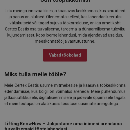
Liitu meiega innovaatilises ja kaasavas keskkonnas, kus sinu ideed
ja panus on olulised. Olenemata sellest, kas lahendad keerulisi
väljakutseid või tagad sujuva töökorralduse, on iga ametikoht
Certex Eestis osa turvalisema, targema ja dünaamilisema tuleviku
kujundamisest. Koos loome lahendusi, mida ajendavad usaldus,
meeskonnatöö ja vastutustunne.
Vabad töökohad
Miks tulla meile tööle?
Meie Certex Eestis usume mitmekesise ja kaasava töökeskkonna
edendamisse, kus kõigil on võimalus areneda. Meie pühendumus
jätkusuutlikkusele, digitaliseerimisele ja pidevale õppimisele tagab,
et meie töötajad on alati kursis tööstuse uusimate arengutega.
.
Lifting
KnowHow – Julgustame oma inimesi arendama
turvalisemaid tõstelahendusi