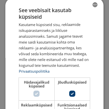
.
See veebisait kasutab
.
küpsiseid
ESTONIAN
.
Kasutame küpsiseid sisu, reklaamide
ENGLISH TRANSLATION
isikupärastamiseks ja liikluse
analüüsimiseks. Samuti jagame teavet
meie saidi kasutamise kohta oma
Inklusiivsuse hindamisindeks
reklaami- ja analüüsipartneritega, kes
võivad seda kombineerida muu teabega,
81/100
mille olete neile esitanud või mille nad on
kogunud teie teenuste kasutamisest.
Privaatsuspoliitika
Kaasatuse hindamisindeks
Hädavajalikud
Jõudlusküpsised
küpsised
81/100
Reklaamküpsised
Funktsionaalsed
küpsised