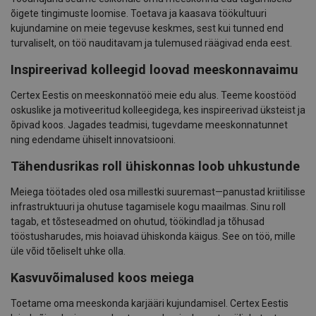
õigete tingimuste loomise. Toetava ja kaasava töökultuuri
kujundamine on meie tegevuse keskmes, sest kui tunned end
turvaliselt, on töö nauditavam ja tulemused räägivad enda eest.
Inspireerivad kolleegid loovad meeskonnavaimu
Certex Eestis on meeskonnatöö meie edu alus. Teeme koostööd
oskuslike ja motiveeritud kolleegidega, kes inspireerivad üksteist ja
õpivad koos. Jagades teadmisi, tugevdame meeskonnatunnet
ning edendame ühiselt innovatsiooni.
Tähendusrikas roll ühiskonnas loob uhkustunde
Meiega töötades oled osa millestki suuremast—panustad kriitilisse
infrastruktuuri ja ohutuse tagamisele kogu maailmas. Sinu roll
tagab, et tõsteseadmed on ohutud, töökindlad ja tõhusad
tööstusharudes, mis hoiavad ühiskonda käigus. See on töö, mille
üle võid tõeliselt uhke olla.
Kasvuvõimalused koos meiega
Toetame oma meeskonda karjääri kujundamisel. Certex Eestis