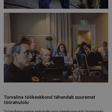
Turvaline töökeskkond tähendab suuremat
töörahulolu
Tööandjana seame esikohale oma meeskonna edu tagamiseks