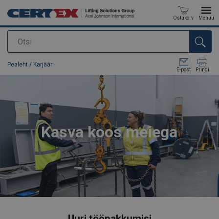
Ostukorv
Menüü
Otsi
Toode on lisatud teie päringule
Pealeht
/
Karjäär
E-post
Prindi
Kasva koos meiega
Uuri tööpakkumisi