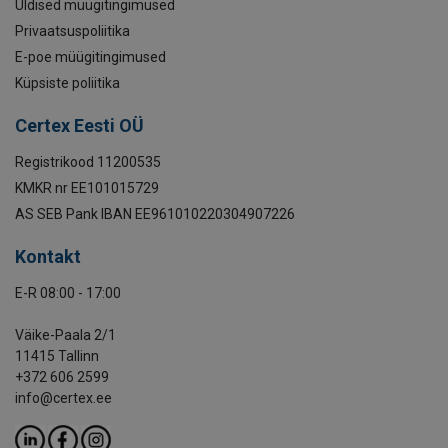
Üldised müügitingimused
Privaatsuspoliitika
E-poe müügitingimused
Küpsiste poliitika
Certex Eesti OÜ
Registrikood 11200535
KMKR nr EE101015729
AS SEB Pank IBAN EE961010220304907226
Kontakt
E-R 08:00 - 17:00
Väike-Paala 2/1
11415 Tallinn
+372 606 2599
info@certex.ee