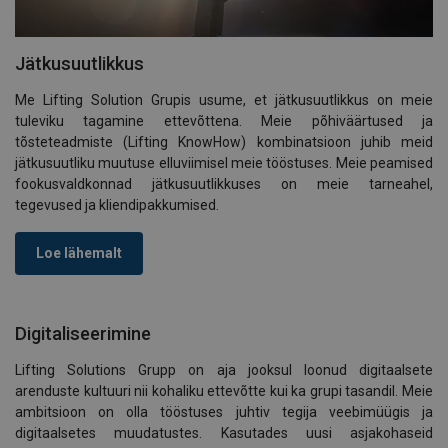
Jätkusuutlikkus
Me Lifting Solution Grupis usume, et jätkusuutlikkus on meie
tuleviku tagamine ettevõttena. Meie põhiväärtused ja
tõsteteadmiste (Lifting KnowHow) kombinatsioon juhib meid
jätkusuutliku muutuse elluviimisel meie tööstuses. Meie peamised
fookusvaldkonnad jätkusuutlikkuses on meie tarneahel,
tegevused ja kliendipakkumised.
Loe lähemalt
Digitaliseerimine
Lifting Solutions Grupp on aja jooksul loonud digitaalsete
arenduste kultuuri nii kohaliku ettevõtte kui ka grupi tasandil. Meie
ambitsioon on olla tööstuses juhtiv tegija veebimüügis ja
digitaalsetes muudatustes. Kasutades uusi asjakohaseid