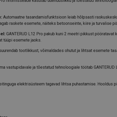
rihtimisseade kasutab uuenduslikku ja tõestatud tehnoloogiat, e
e:
Automaatne tasandamisfunktsioon leiab hõlpsasti raskuskeskm
agab raskete esemete, näiteks betoonseinte, kiire ja turvalise p
el:
GANTERUD L12 Pro pakub kuni 2 meetri pikkust pööratavat ke
at tüüpi esemete jaoks.
urendab tootlikkust, võimaldades ohutut ja lihtsat esemete ta
ma vastupidavale ja tõestatud tehnoloogiale töötab GANTERUD L
eitinguga elektrisüsteem tagavad lihtsa puhastamise. Hooldus pi