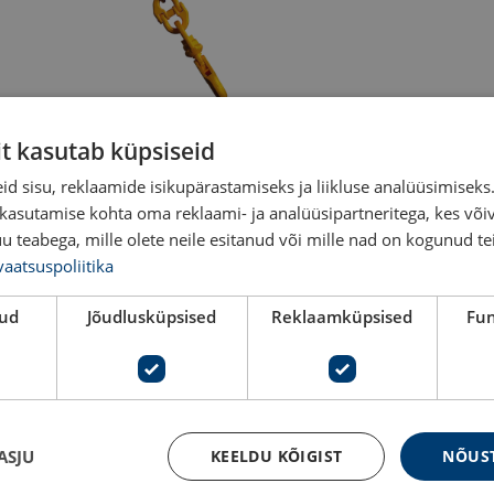
it kasutab küpsiseid
d sisu, reklaamide isikupärastamiseks ja liikluse analüüsimisek
KESKKON
 kasutamise kohta oma reklaami- ja analüüsipartneritega, kes või
Töötemperat
teabega, mille olete neile esitanud või mille nad on kogunud te
aalselt 2,5 tonni
Säilitustem
vaatsuspoliitika
Suhteline n
IP-kaitseas
kud
Jõudlusküpsised
Reklaamküpsised
Fun
KÄSIJUHT
Funktsiooni
Väljundvõi
ASJU
KEELDU KÕIGIST
NÕUST
Toiteallika
IP-kaitseas