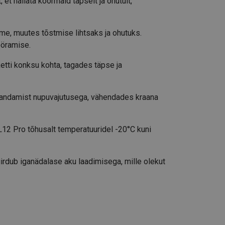
t hallata koormaid täpselt ja ohutult,
e, muutes tõstmise lihtsaks ja ohutuks.
ööramise.
tti konksu kohta, tagades täpse ja
sandamist nupuvajutusega, vähendades kraana
12 Pro tõhusalt temperatuuridel -20°C kuni
irdub iganädalase aku laadimisega, mille olekut