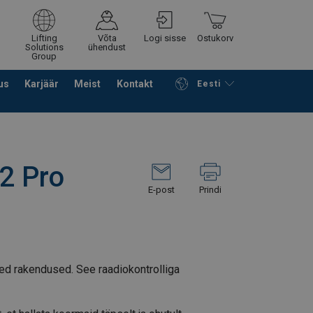
Lifting
Võta
Logi sisse
Ostukorv
Solutions
ühendust
Group
us
Karjäär
Meist
Kontakt
Eesti
Jätka ostlemist
Edasi ostukorvi
2 Pro
E-post
Prindi
d rakendused. See raadiokontrolliga