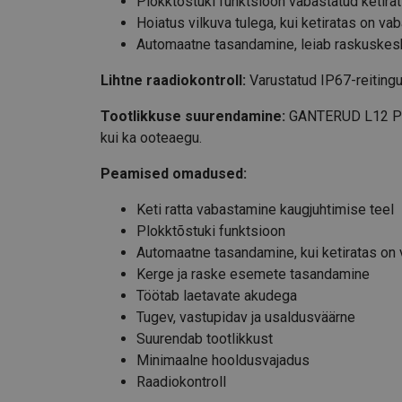
Plokktõstuki funktsioon vabastatud ketirat
Hoiatus vilkuva tulega, kui ketiratas on va
Automaatne tasandamine, leiab raskuskesk
Lihtne raadiokontroll:
Varustatud IP67-reiting
Tootlikkuse suurendamine:
GANTERUD L12 Pro 
kui ka ooteaegu.
Peamised omadused:
Keti ratta vabastamine kaugjuhtimise teel
Plokktõstuki funktsioon
Automaatne tasandamine, kui ketiratas on
Kerge ja raske esemete tasandamine
Töötab laetavate akudega
Tugev, vastupidav ja usaldusväärne
Suurendab tootlikkust
Minimaalne hooldusvajadus
Raadiokontroll