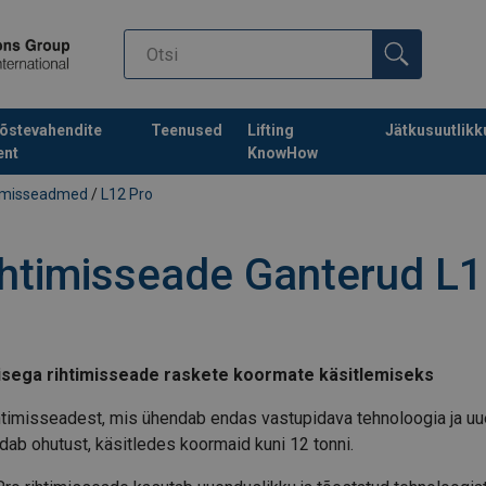
õstevahendite
Teenused
Lifting
Jätkusuutlikk
ent
KnowHow
timisseadmed
/
L12 Pro
ihtimisseade Ganterud L1
sega rihtimisseade raskete koormate käsitlemiseks
imisseadest, mis ühendab endas vastupidava tehnoloogia ja uue
ab ohutust, käsitledes koormaid kuni 12 tonni.