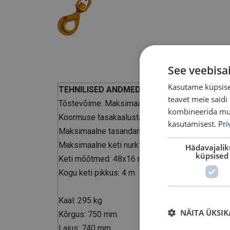
See veebisa
Kasutame küpsisei
TEHNILISED ANDMED
teavet meie saidi
Tõstevõime: Maksimaalselt 12 tonni
kombineerida muu 
Koormuse tasakaalustamatuse võimekus: Maksim
kasutamisest.
Pri
Maksimaalne tasandamise pikkus: 2 m
Maksimaalne keti nurk: 60°
Hädavajali
küpsised
Keti mõõtmed: 48x16 mm
Kogu keti pikkus: 4 m
Kaal: 295 kg
NÄITA ÜKSIK
Kõrgus: 750 mm
Laius: 740 mm