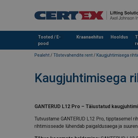
Tooted / E-
Kraanaehitus
Hooldus
T
pood
r
Toode on lisatud teie päringule
Pealeht
/
Tõstevahendite rent
/
Kaugjuhtimisega rih
Kaugjuhtimisega r
GANTERUD L12 Pro – Täiustatud kaugjuhtimi
Tutvustame GANTERUD L12 Pro, tipptasemel riht
rihtimisseade lühendab paigaldusaega ja suurend