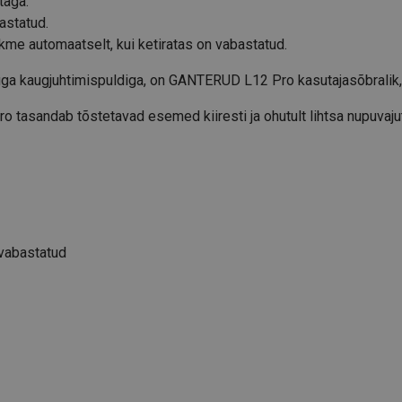
taga.
bastatud.
me automaatselt, kui ketiratas on vabastatud.
uga kaugjuhtimispuldiga, on GANTERUD L12 Pro kasutajasõbralik, s
tasandab tõstetavad esemed kiiresti ja ohutult lihtsa nupuvajut
 vabastatud