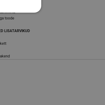
EERIMINE
ga toode
ED LISATARVIKUD
kett
pakend