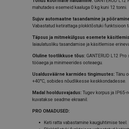
Tõhus koormate haldamine:
GANTERUD L12 Pro 
mahutades esemeid kaaluga 0 kg kuni 12 tonni.
Sujuv automaatne tasandamine ja pööramin
Vabastatud ketirattaga plokktõstuki funktsioon t
Täpsus ja mitmekülgsus esemete käsitlemis
laiaulatusliku tasandamise ja käsitlemise erinev
Oluline tootlikkuse tõus:
GANTERUD L12 Pro su
tööaega ja minimeerides ooteaegu.
Usaldusväärne karmides tingimustes:
Tänu o
+40°C, sobides nõudlikesse keskkondadesse.
Madal hooldusvajadus:
Tugev korpus ja IP65-r
kuvatakse seadme ekraanil.
PRO OMADUSED:
Keti ratta vabastamine kaugjuhtimise teel.