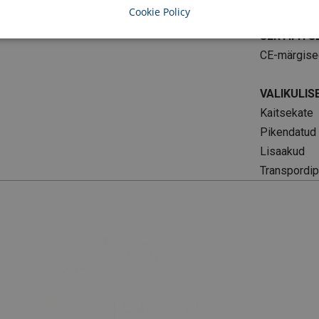
Cookie Policy
SERTIFITS
CE-märgise
VALIKULIS
Kaitsekate
Pikendatud 
Lisaakud
Transpordi