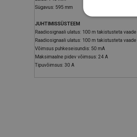
Sügavus: 595 mm
JUHTIMISSÜSTEEM
Raadiosignaali ulatus: 100 m takistusteta vaade
Raadiosignaali ulatus: 100 m takistusteta vaade
Võimsus puhkeseisundis: 50 mA
Maksimaalne pidev võimsus: 24 A
Tipuvõimsus: 30 A