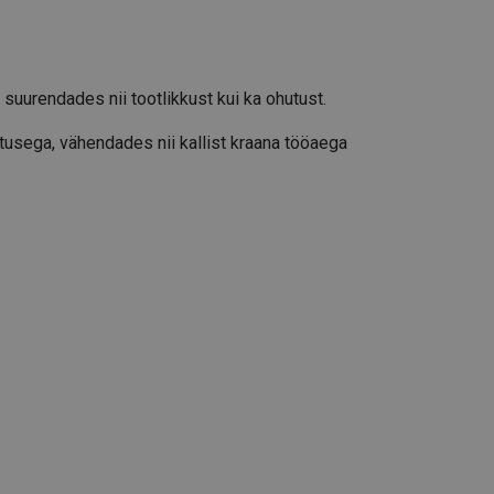
uurendades nii tootlikkust kui ka ohutust.
usega, vähendades nii kallist kraana tööaega