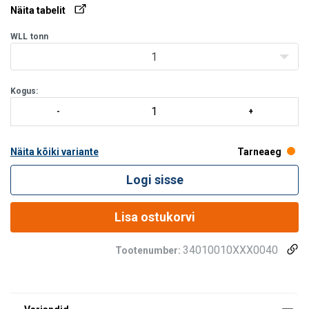
Pikkuse tolerants:
±2% nominaalpikkusest (EWL).
Näita tabelit
WLL
tonn
1
Kogus:
Näita kõiki variante
Tarneaeg
Logi sisse
Lisa ostukorvi
34010010XXX0040
Tootenumber: