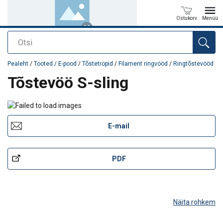
Ostukorv
Menüü
Otsi
Toode on lisatud teie päringule
Pealeht
/
Tooted / E-pood
/
Tõstetropid
/
Filament ringvööd
/
Ringtõstevööd
Tõstevöö S-sling
E-mail
PDF
Näita rohkem
Venivus töökoormusel:
2-3%.