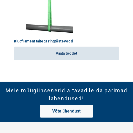
Orange
125,0
40,0
Orange
150,0
40,0
Orange
175,0
40,0
Orange
180,0
40,0
Orange
200,0
40,0
Tegur (K
)
1
2
L
Kiudfilament täitega ringtõstevööd
Vaata toodet
Meie müügiinsenerid aitavad leida parimad
lahendused!
Võta ühendust