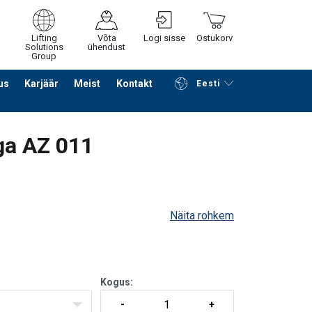
Lifting
Võta
Logi sisse
Ostukorv
Solutions
ühendust
Group
us
Karjäär
Meist
Kontakt
Eesti
Jätka ostlemist
Edasi ostukorvi
ga AZ 011
Näita rohkem
Kogus: