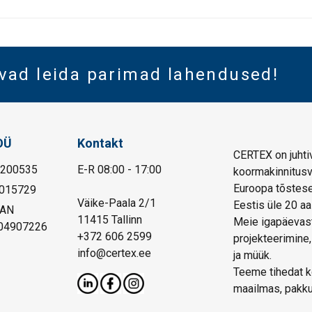
vad leida parimad lahendused!
OÜ
Kontakt
CERTEX on juhtiv
1200535
E-R 08:00 - 17:00
koormakinnitusva
Euroopa tõstese
015729
Väike-Paala 2/1
Eestis üle 20 aa
BAN
11415 Tallinn
Meie igapäevast
04907226
+372 606 2599
projekteerimine,
info@certex.ee
ja müük.
Teeme tihedat ko
maailmas, pakku