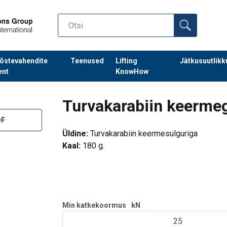
õstevahendite
Teenused
Lifting
Jätkusuutlikk
ent
KnowHow
Turvakarabiin keerme
DF
Üldine:
Turvakarabiin keermesulguriga
Kaal:
180 g.
Avanemine:
18 mm.
Standard:
EN 362.
Min katkekoormus
kN
25