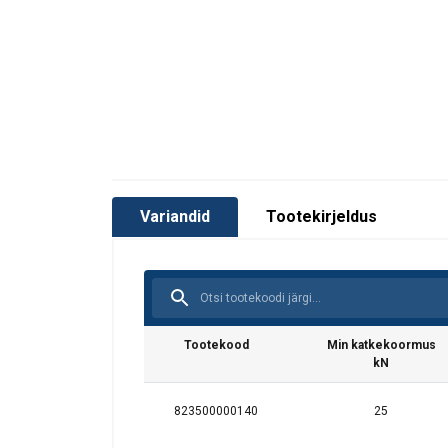
Variandid
Tootekirjeldus
Tootekood
Min katkekoormus
kN
823500000140
25