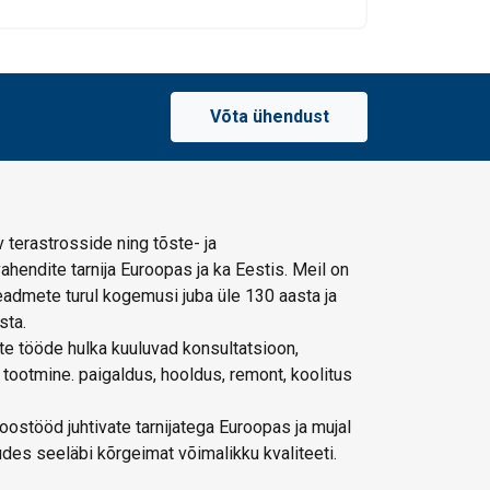
Võta ühendust
 terastrosside ning tõste- ja
hendite tarnija Euroopas ja ka Eestis. Meil on
admete turul kogemusi juba üle 130 aasta ja
sta.
e tööde hulka kuuluvad konsultatsioon,
 tootmine. paigaldus, hooldus, remont, koolitus
ostööd juhtivate tarnijatega Euroopas ja mujal
des seeläbi kõrgeimat võimalikku kvaliteeti.