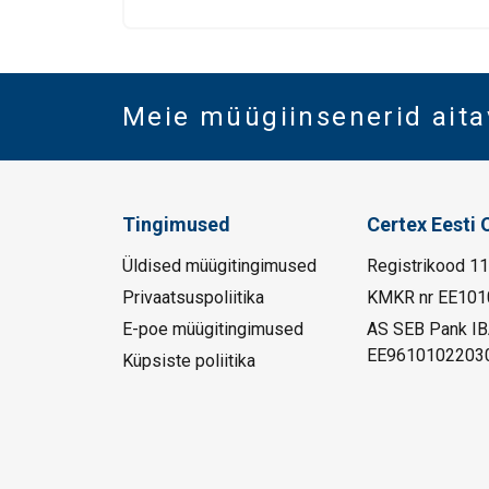
Meie müügiinsenerid aita
Tingimused
Certex Eesti 
Üldised müügitingimused
Registrikood 1
Privaatsuspoliitika
KMKR nr EE101
E-poe müügitingimused
AS SEB Pank I
EE9610102203
Küpsiste poliitika