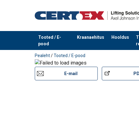
Materjal:
Märgistus:
Standard:
Tooted / E-
Kraanaehitus
Hooldus
T
pood
r
Toode on lisatud teie päringule
Pealeht
/
Tooted / E-pood
E-mail
P