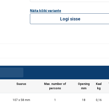
Näita kõiki variante
Logi sisse
Suurus
Max. number of
Opening
Kaal
persons
mm
kg
107 x 58 mm
1
18
0,16