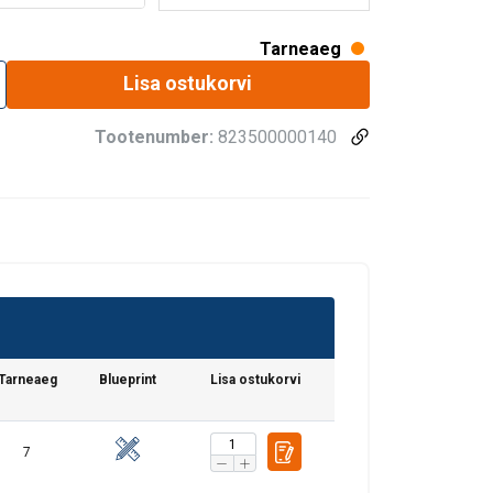
Tarneaeg
Lisa ostukorvi
Tootenumber:
823500000140
Tarneaeg
Blueprint
Lisa ostukorvi
7