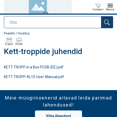
Ostukorv
Menüü
Otsi
Toode on lisatud teie päringule
Pealeht
/
Hooldus
E-post
Prindi
Kett-troppide juhendid
KETT-TROPP in a Box PCSB (EE).pdf
KETT-TROPP-KL10-User-Manual.pdf
Meie müügiinsenerid aitavad leida parimad
lahendused!
Võta ühendust