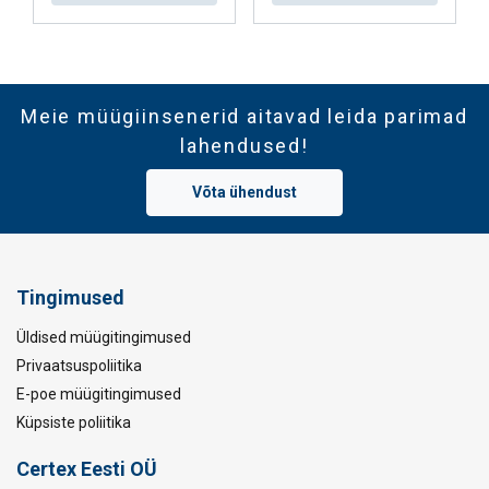
Meie müügiinsenerid aitavad leida parimad
lahendused!
Võta ühendust
Tingimused
Üldised müügitingimused
Privaatsuspoliitika
E-poe müügitingimused
Küpsiste poliitika
Certex Eesti OÜ