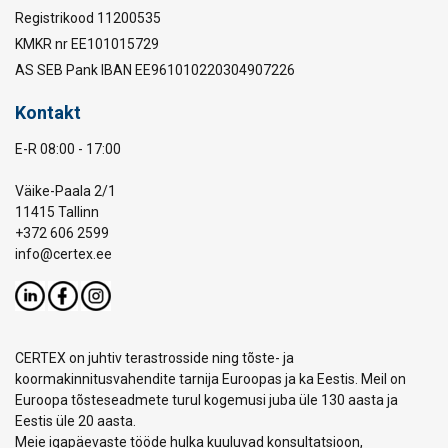
Registrikood 11200535
KMKR nr EE101015729
AS SEB Pank IBAN EE961010220304907226
Kontakt
E-R 08:00 - 17:00
Väike-Paala 2/1
11415 Tallinn
+372 606 2599
info@certex.ee
CERTEX on juhtiv terastrosside ning tõste- ja
koormakinnitusvahendite tarnija Euroopas ja ka Eestis. Meil on
Euroopa tõsteseadmete turul kogemusi juba üle 130 aasta ja
Eestis üle 20 aasta.
Meie igapäevaste tööde hulka kuuluvad konsultatsioon,