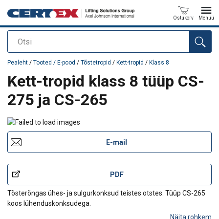
Ostukorv
Menüü
Otsi
Toode on lisatud teie päringule
Pealeht
/
Tooted / E-pood
/
Tõstetropid
/
Kett-tropid
/
Klass 8
Kett-tropid klass 8 tüüp CS-
275 ja CS-265
E-mail
PDF
Tõsterõngas ühes- ja sulgurkonksud teistes otstes. Tüüp CS-265
koos lühenduskonksudega.
Näita rohkem