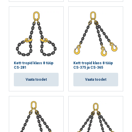
NÕUSTU KÕIGIGA
KEELDU KÕIGIST
NÄITA ÜKSIKASJU
Cookie Policy
Kett-tropid klass 8 tüüp
Kett-tropid klass 8 tüüp
CS-281
CS-375 ja CS-365
Vaata toodet
Vaata toodet