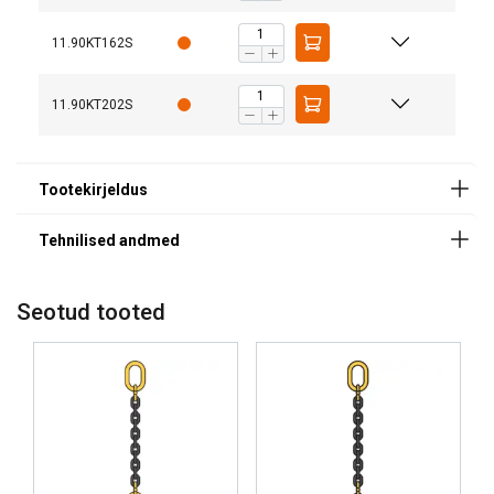
6
1,6
1,12
11.90KT162S
Standard:
Märkus:
7
2,12
1,5
Hoiatus:
11.90KT202S
8
2,8
2
Ohutustegur:
Klass:
10
4,25
3,15
13
7,5
5,3
16
11,2
8
20
17
12,5
Seotud tooted
1-haruline
2-haruli
See veebisait kasutab
küpsiseid
ESTONIAN