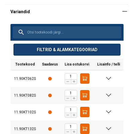
FILTRID & ALAMKATEGOORIAD
Tootekood
Saadavus
Lisa ostukorvi
Lisainfo / telli
11.90KT062S
11.90KT082S
Kett
Tõstevõime (WLL) tonnides
11.90KT102S
Omadused:
Ø
Materjal:
Märgistus:
11.90KT132S
mm
0°-45°
45°-60°
Temperatuuri vahemik: