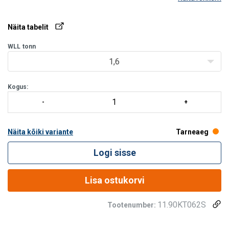
Näita tabelit
WLL
tonn
1,6
Kogus:
Näita kõiki variante
Tarneaeg
Logi sisse
Lisa ostukorvi
11.90KT062S
Tootenumber: