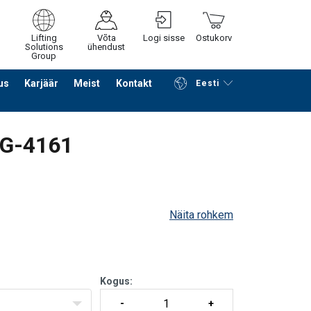
Lifting
Võta
Logi sisse
Ostukorv
Solutions
ühendust
Group
us
Karjäär
Meist
Kontakt
Eesti
Jätka ostlemist
Edasi ostukorvi
 G-4161
Näita rohkem
requirements of US Fed. Spec. RR-C-271 Type
Kogus:
t can be supplied with a works certificate, 3.1