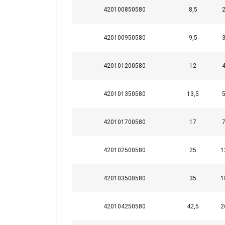
Hädavajali
420100850580
8,5
2
küpsised
420100950580
9,5
3
420101200580
12
4
NÄITA ÜKSIK
420101350580
13,5
5
420101700580
17
7
420102500580
25
1
420103500580
35
1
420104250580
42,5
2