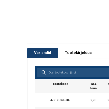
Variandid
Tootekirjeldus
Tootekood
WLL
tonn
420100030580
0,33
0