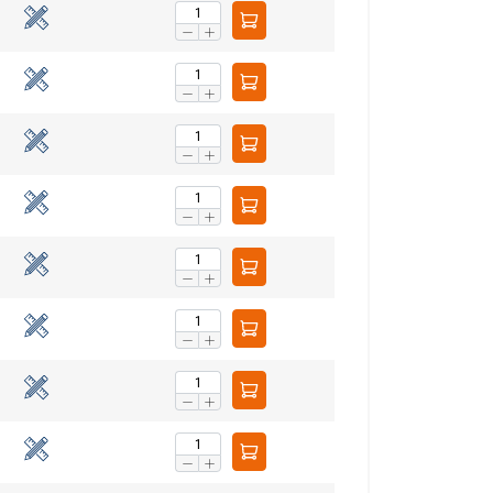
ktsionaalsed
küpsised
U KÕIGIGA