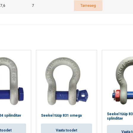
7,6
7
Tarneaeg
Seekel tüüp 8
4 spilinditav
Seekel tüüp 831 omega
splinditav
 toodet
Vaata toodet
Vaata 