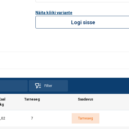
material certi
Näita kõiki variante
Logi sisse
Filter
Kaal
Tarneaeg
Saadavus
kg
,02
7
Tarneaeg