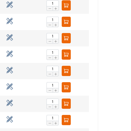
s. Samuti jagame
ESTONIAN
vad seda
ENGLISH TRANSLATION
ie teenuste