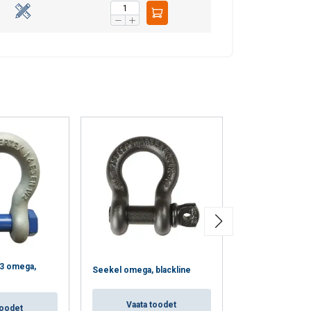
Green Pin "Uput
33 omega,
Seekel omega, blackline
seekel" G-4159
tekst
Vaata toodet
toodet