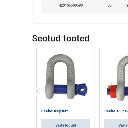
420105500580
55
3
Seotud tooted
Seekel tüüp 832
Seekel tüüp 83
Vaata toodet
Vaata