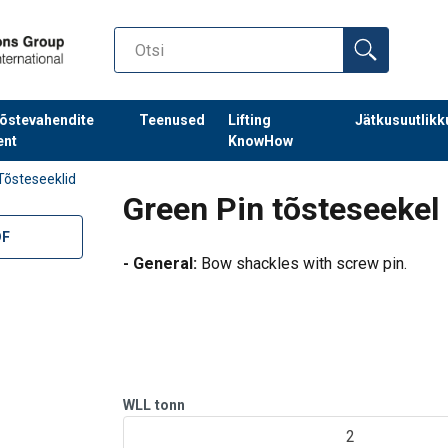
õstevahendite
Teenused
Lifting
Jätkusuutlikk
ent
KnowHow
Tõsteseeklid
Green Pin tõsteseekel
DF
- General:
Bow shackles with screw pin.
- Standard:
EN 13889 and meets performance 
IVA Class 2, Grade A.
- Temperature range:
-40°C - +200°C.
WLL
tonn
- Certification:
At no extra charges this produc
2