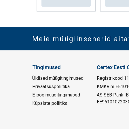
Meie müügiinsenerid aita
Tingimused
Certex Eesti 
Üldised müügitingimused
Registrikood 1
Privaatsuspoliitika
KMKR nr EE101
E-poe müügitingimused
AS SEB Pank I
EE9610102203
Küpsiste poliitika