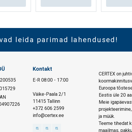
vad leida parimad lahendused!
OÜ
Kontakt
CERTEX on juhtiv
1200535
E-R 08:00 - 17:00
koormakinnitusva
Euroopa tõstese
015729
Väike-Paala 2/1
Eestis üle 20 aa
BAN
11415 Tallinn
Meie igapäevast
04907226
+372 606 2599
projekteerimine,
info@certex.ee
ja müük.
Teeme tihedat ko
maailmas, pakku