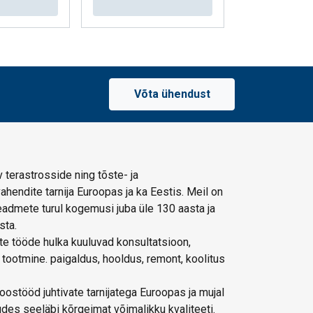
Vaata t
Võta ühendust
 terastrosside ning tõste- ja
hendite tarnija Euroopas ja ka Eestis. Meil on
admete turul kogemusi juba üle 130 aasta ja
sta.
e tööde hulka kuuluvad konsultatsioon,
 tootmine. paigaldus, hooldus, remont, koolitus
ostööd juhtivate tarnijatega Euroopas ja mujal
des seeläbi kõrgeimat võimalikku kvaliteeti.