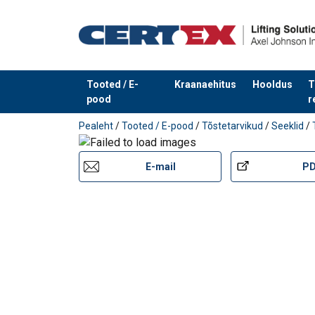
Tooted / E-
Kraanaehitus
Hooldus
T
pood
r
Toode on lisatud teie päringule
Pealeht
/
Tooted / E-pood
/
Tõstetarvikud
/
Seeklid
/
E-mail
P