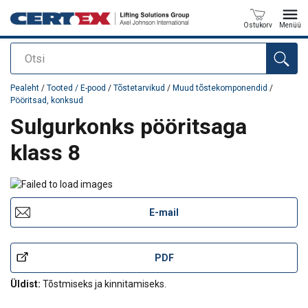
Ostukorv
Menüü
Otsi
Toode on lisatud teie päringule
Pealeht
/
Tooted / E-pood
/
Tõstetarvikud
/
Muud tõstekomponendid
/
Pööritsad, konksud
Sulgurkonks pööritsaga
klass 8
E-mail
PDF
Üldist:
Tõstmiseks ja kinnitamiseks.