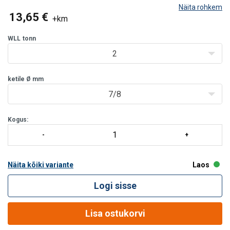
Näita rohkem
13,65 €
+km
WLL
tonn
2
ketile Ø mm
7/8
Kogus:
Näita kõiki variante
Laos
Logi sisse
Lisa ostukorvi