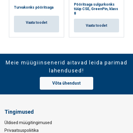
Cookie Policy
Pööritsaga sulgurkonks
Turvakonks pööritsaga
tüüp CSE, GreenPin, klass
8
Vaata toodet
Vaata toodet
Meie müügiinsenerid aitavad leida parimad
lahendused!
Võta ühendust
Tingimused
Üldised müügitingimused
Privaatsuspoliitika