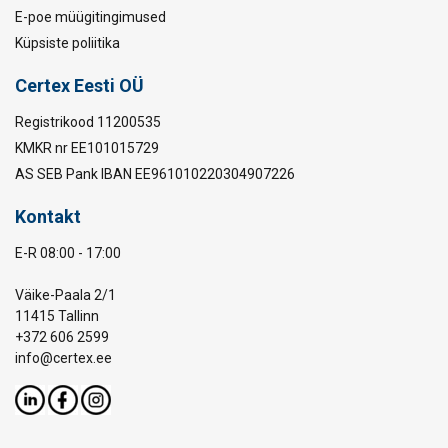
E-poe müügitingimused
Küpsiste poliitika
Certex Eesti OÜ
Registrikood 11200535
KMKR nr EE101015729
AS SEB Pank IBAN EE961010220304907226
Kontakt
E-R 08:00 - 17:00
Väike-Paala 2/1
11415 Tallinn
+372 606 2599
info@certex.ee