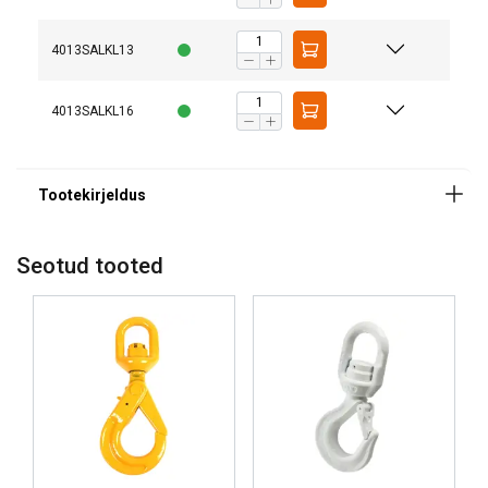
mille olete neile esitanud või mille nad on
kogunud teie teenuste kasutamisest.
Privaatsuspoliitika
4013SALKL13
Hädavajalikud
Jõudlusküpsised
4013SALKL16
küpsised
Reklaamküpsised
Funktsionaalsed
küpsised
Seotud tooted
NÕUSTU KÕIGIGA
KEELDU KÕIGIST
NÄITA ÜKSIKASJU