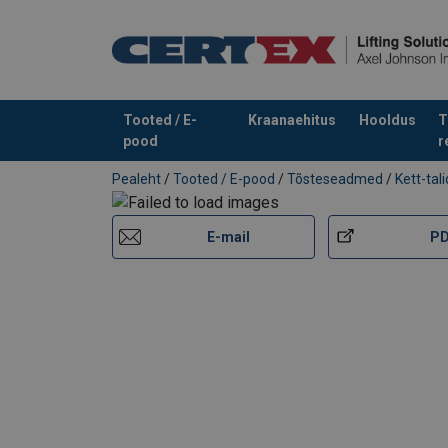
Powertex-Chain-Block-PCB-S2-User-Manual
Legal Documents
Tooted / E-
Kraanaehitus
Hooldus
T
Powertex-Chain-Block-PCB-S2BK-DoC-ML-2
pood
r
Toode on lisatud teie päringule
Pealeht
/
Tooted / E-pood
/
Tõsteseadmed
/
Kett-tali
E-mail
P