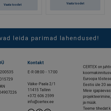
Vaata toodet
Vaata toodet
vad leida parimad lahendused!
OÜ
Kontakt
CERTEX on juhtiv
1200535
E-R 08:00 - 17:00
koormakinnitusva
Euroopa tõstese
015729
Väike-Paala 2/1
Eestis üle 20 aa
BAN
11415 Tallinn
Meie igapäevast
04907226
+372 606 2599
projekteerimine,
info@certex.ee
ja müük.
Teeme tihedat ko