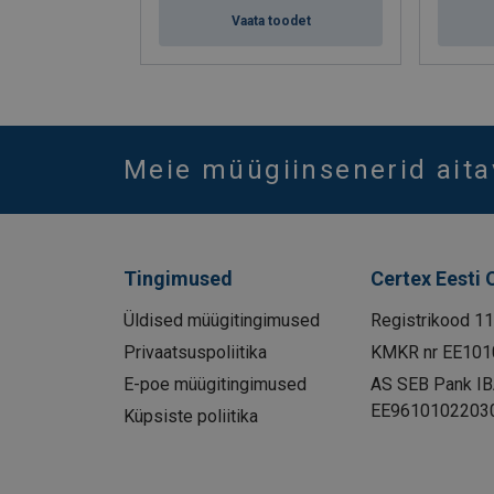
Vaata toodet
Meie müügiinsenerid aita
Tingimused
Certex Eesti 
Üldised müügitingimused
Registrikood 1
Privaatsuspoliitika
KMKR nr EE101
E-poe müügitingimused
AS SEB Pank I
EE9610102203
Küpsiste poliitika