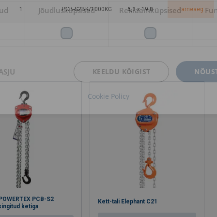
kud
Jõudlusküpsised
Reklaamküpsised
Fun
1
PCB-S2BK/1000KG
6,3 x 19,0
Tarneaeg
ASJU
KEELDU KÕIGIST
NÕUST
Cookie Policy
li POWERTEX PCB-S2
Kett-tali Elephant C21
ingitud ketiga