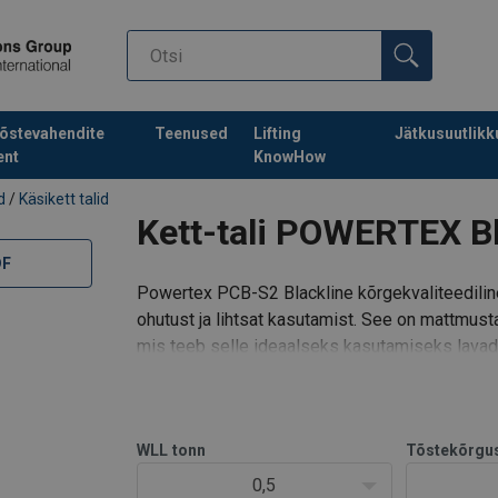
-ML-20251103.pdf
õstevahendite
Teenused
Lifting
Jätkusuutlikk
0251001.pdf
ent
KnowHow
d
/
Käsikett talid
Kett-tali POWERTEX B
DF
Powertex PCB-S2 Blackline kõrgekvaliteediline
ohutust ja lihtsat kasutamist. See on mattmust
mis teeb selle ideaalseks kasutamiseks lavad
käsiketi ja täiustatu
WLL
tonn
Tõstekõrgu
0,5