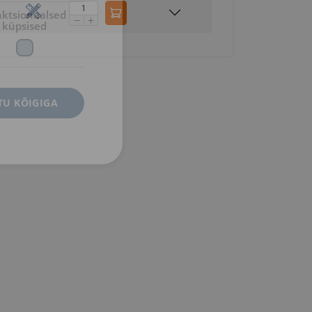
ktsionaalsed
küpsised
U KÕIGIGA