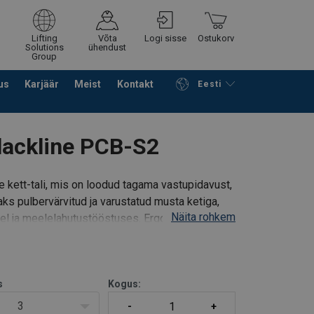
Lifting
Võta
Logi sisse
Ostukorv
Solutions
ühendust
Group
us
Karjäär
Meist
Kontakt
Eesti
Jätka ostlemist
Edasi ostukorvi
lackline PCB-S2
 kett-tali, mis on loodud tagama vastupidavust,
aks pulbervärvitud ja varustatud musta ketiga,
Näita rohkem
el ja meelelahutustööstuses. Ergonoomilise
s
Kogus:
3