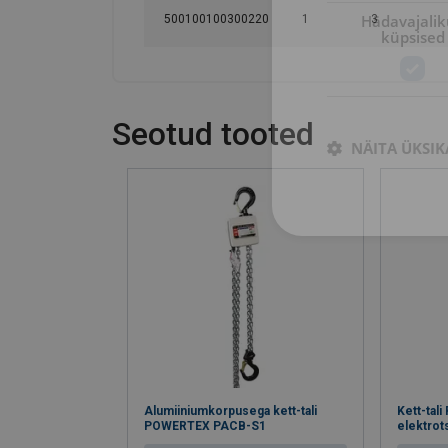
Hädavajali
500100100300220
1
3
küpsised
Seotud tooted
NÄITA ÜKSIK
Alumiiniumkorpusega kett-tali
Kett-ta
POWERTEX PACB-S1
elektrots