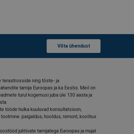
Võta ühendust
 terastrosside ning tõste- ja
hendite tarnija Euroopas ja ka Eestis. Meil on
admete turul kogemusi juba üle 130 aasta ja
sta.
e tööde hulka kuuluvad konsultatsioon,
 tootmine. paigaldus, hooldus, remont, koolitus
ostööd juhtivate tarnijatega Euroopas ja mujal