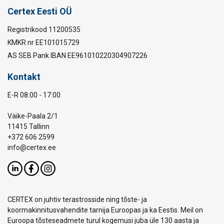
Certex Eesti OÜ
Registrikood 11200535
KMKR nr EE101015729
AS SEB Pank IBAN EE961010220304907226
Kontakt
E-R 08:00 - 17:00
Väike-Paala 2/1
11415 Tallinn
+372 606 2599
info@certex.ee
CERTEX on juhtiv terastrosside ning tõste- ja
koormakinnitusvahendite tarnija Euroopas ja ka Eestis. Meil on
Euroopa tõsteseadmete turul kogemusi juba üle 130 aasta ja