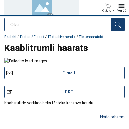
Ostukorv
Menüü
Otsi
Toode on lisatud teie päringule
Pealeht
/
Tooted / E-pood
/
Tõsteabivahendid
/
Tõstehaaratsid
Kaablitrumli haarats
E-mail
PDF
Kaablirullide vertikaalseks tõsteks keskava kaudu.
Näita rohkem