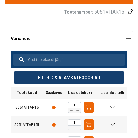
5051VITAR15
Tootenumber:
FILTRID & ALAMKATEGOORIAD
Materjal:
Märgistus:
Tootekood
Saadavus
Lisa ostukorvi
Lisainfo / telli
Pinnakate:
Hoiatus:
5051VITAR15
Ohutustegur:
5051VITAR15L