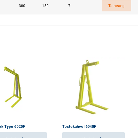
300
150
7
Tarneaeg
ork Type 6020F
Tõstekahvel 6040F