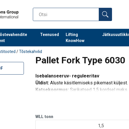
õstevahendite
Teenused
Lifting
Jätkusuutlikk
ent
KnowHow
ktitooted
/
Tõstekahvlid
Pallet Fork Type 6030
DF
Isebalanseeruv- reguleeritav
Üldist:
Aluste käsitlemiseks pikemast küljest.
Katsekoormus:
Sarikatsed 1,5 kordsel maks.
WLL
tonn
1,5