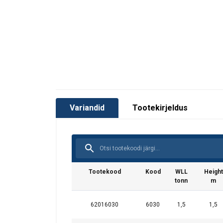
Variandid
Tootekirjeldus
Tootekood
Kood
WLL
Height
tonn
m
62016030
6030
1,5
1,5