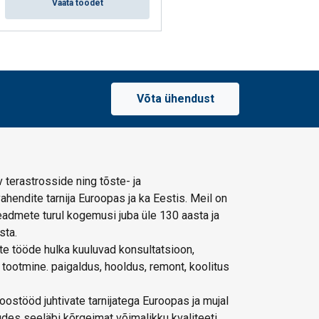
Vaata toodet
Võta ühendust
 terastrosside ning tõste- ja
hendite tarnija Euroopas ja ka Eestis. Meil on
admete turul kogemusi juba üle 130 aasta ja
sta.
e tööde hulka kuuluvad konsultatsioon,
 tootmine. paigaldus, hooldus, remont, koolitus
ostööd juhtivate tarnijatega Euroopas ja mujal
des seeläbi kõrgeimat võimalikku kvaliteeti.