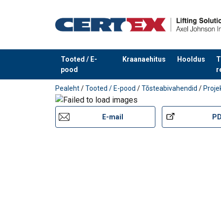
Trossi konstruktsioon:
Materjal:
Märgistus:
Pinnakate:
Tooted / E-
Kraanaehitus
Hooldus
T
Märkus:
pood
r
Toode on lisatud teie päringule
Pealeht
/
Tooted / E-pood
/
Tõsteabivahendid
/
Proje
E-mail
P