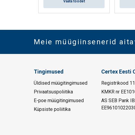
Vaata toodet
Meie müügiinsenerid aita
Tingimused
Certex Eesti 
Üldised müügitingimused
Registrikood 1
Privaatsuspoliitika
KMKR nr EE101
E-poe müügitingimused
AS SEB Pank I
EE9610102203
Küpsiste poliitika