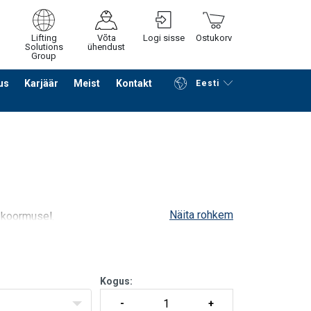
Lifting
Võta
Logi sisse
Ostukorv
Solutions
ühendust
Group
us
Karjäär
Meist
Kontakt
Eesti
Jätka ostlemist
Edasi ostukorvi
Näita rohkem
 koormusel.
Kogus: