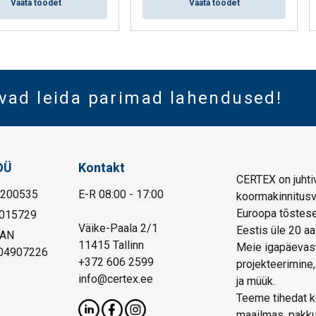
Vaata toodet
Vaata toodet
vad leida parimad lahendused!
OÜ
Kontakt
CERTEX on juhtiv
1200535
E-R 08:00 - 17:00
koormakinnitusva
Euroopa tõstese
015729
Väike-Paala 2/1
Eestis üle 20 aa
BAN
11415 Tallinn
Meie igapäevast
04907226
+372 606 2599
projekteerimine,
info@certex.ee
ja müük.
Teeme tihedat ko
maailmas, pakku