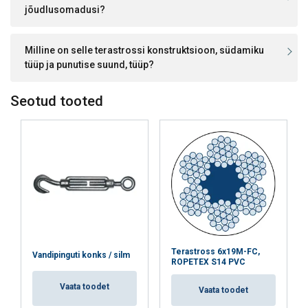
jõudlusomadusi?
Milline on selle terastrossi konstruktsioon, südamiku
tüüp ja punutise suund, tüüp?
Seotud tooted
Terastross 6x19M-FC,
Vandipinguti konks / silm
ROPETEX S14 PVC
Vaata toodet
Vaata toodet