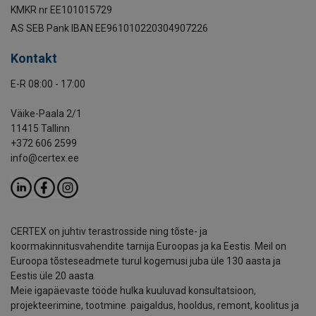
KMKR nr EE101015729
AS SEB Pank IBAN EE961010220304907226
Kontakt
E-R 08:00 - 17:00
Väike-Paala 2/1
11415 Tallinn
+372 606 2599
info@certex.ee
CERTEX on juhtiv terastrosside ning tõste- ja
koormakinnitusvahendite tarnija Euroopas ja ka Eestis. Meil on
Euroopa tõsteseadmete turul kogemusi juba üle 130 aasta ja
Eestis üle 20 aasta.
Meie igapäevaste tööde hulka kuuluvad konsultatsioon,
projekteerimine, tootmine. paigaldus, hooldus, remont, koolitus ja