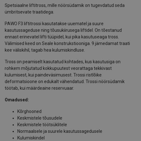
Spetsiaalne liftitross, mille nöörsüdamik on tugevdatud seda
ümbritsevate traatidega.
PAWO F3 liftitrossi kasutatakse uuematel ja suure
kasutussageduse ning tõusukiirusega liftidel. On tõestanud
ennast erinevatel lifti tüüpidel, kui pika kasutuseaga tross.
Välimised keed on Seale konstrukstiooniga. 9 jämedamat traati
kee väliskihil, tagab hea kulumiskindluse.
Tross on peamiselt kasutatud kohtades, kus kasutusiga on
rohkem mõjutatud kokkupuutest veorattaga tekkivast
kulumisest, kui paindeväsimusest. Trossi ristlõike
deformatsioone on edukalt vähendatud. Trossi nöörsüdamik
töötab, kui määrdeaine reservuaar.
Omadused:
Kõrghooned
Keskmistele tõusudele
Keskmistele töötsüklitele
Normaalsele ja suurele kasutussagedusele
Kulumiskindel