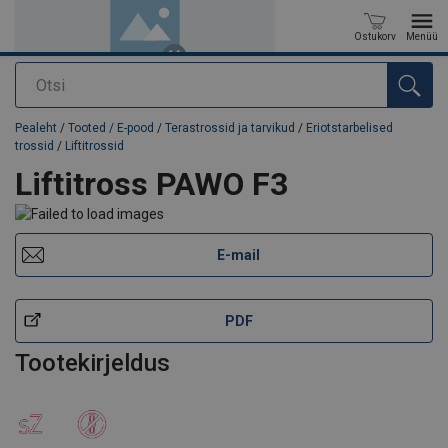
Ostukorv
Menüü
Otsi
Toode on lisatud teie päringule
Pealeht
/
Tooted / E-pood
/
Terastrossid ja tarvikud
/
Eriotstarbelised
trossid
/
Liftitrossid
Liftitross PAWO F3
E-mail
PDF
Tootekirjeldus