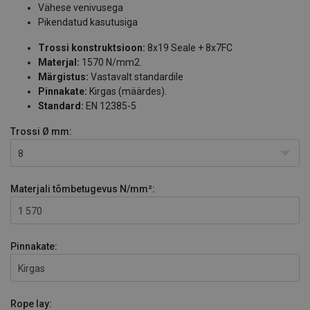
Vähese venivusega
Pikendatud kasutusiga
Trossi konstruktsioon:
8x19 Seale + 8x7FC
Materjal:
1570 N/mm2.
Märgistus:
Vastavalt standardile
Pinnakate:
Kirgas (määrdes).
Standard:
EN 12385-5
Trossi Ø
mm:
8
Materjali tõmbetugevus
N/mm²:
1 570
Pinnakate:
Kirgas
Rope lay: