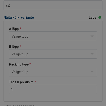
sZ
Näita kõiki variante
Laos
A lõpp
Valige tüüp
B lõpp
Valige tüüp
Packing type
Valige tüüp
Trossi pikkus m