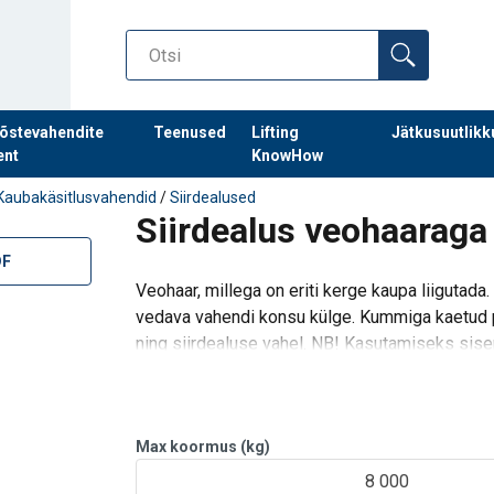
õstevahendite
Teenused
Lifting
Jätkusuutlikk
ent
KnowHow
Kaubakäsitlusvahendid
/
Siirdealused
Siirdealus veohaaraga
DF
Veohaar, millega on eriti kerge kaupa liigutada.
vedava vahendi konsu külge. Kummiga kaetud 
ning siirdealuse vahel. NB! Kasutamiseks siser
Max koormus (kg)
8 000