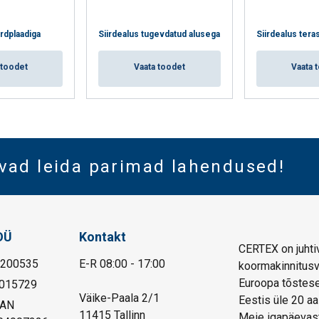
rdplaadiga
Siirdealus tugevdatud alusega
Siirdealus tera
 toodet
Vaata toodet
Vaata 
vad leida parimad lahendused!
OÜ
Kontakt
CERTEX on juhtiv
1200535
E-R 08:00 - 17:00
koormakinnitusva
Euroopa tõstese
015729
Väike-Paala 2/1
Eestis üle 20 aa
BAN
11415 Tallinn
Meie igapäevast