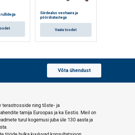
Siirdealus veohaara ja
Siirdealused reg
srullidega
pöördratastega
vardaga
toodet
Vaata toodet
Vaata t
Võta ühendust
 terastrosside ning tõste- ja
hendite tarnija Euroopas ja ka Eestis. Meil on
admete turul kogemusi juba üle 130 aasta ja
sta.
e tööde hulka kuuluvad konsultatsioon,