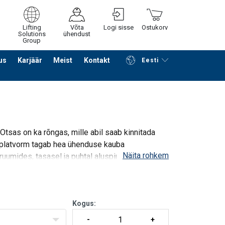
Lifting
Võta
Logi sisse
Ostukorv
Solutions
ühendust
Group
us
Karjäär
Meist
Kontakt
Eesti
Jätka ostlemist
Edasi ostukorvi
 Otsas on ka rõngas, mille abil saab kinnitada
platvorm tagab hea ühenduse kauba
Näita rohkem
uumides, tasasel ja puhtal aluspinnal.
Kogus: