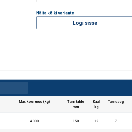
Näita kõiki variante
Logi sisse
Max koormus (kg)
Turn table
Kaal
Tarneaeg
mm
kg
4 000
150
12
7