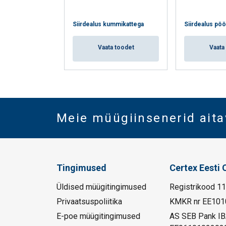
Siirdealus kummikattega
Siirdealus pöö
Vaata toodet
Vaata
Meie müügiinsenerid aita
Tingimused
Certex Eesti 
Üldised müügitingimused
Registrikood 1
Privaatsuspoliitika
KMKR nr EE101
E-poe müügitingimused
AS SEB Pank I