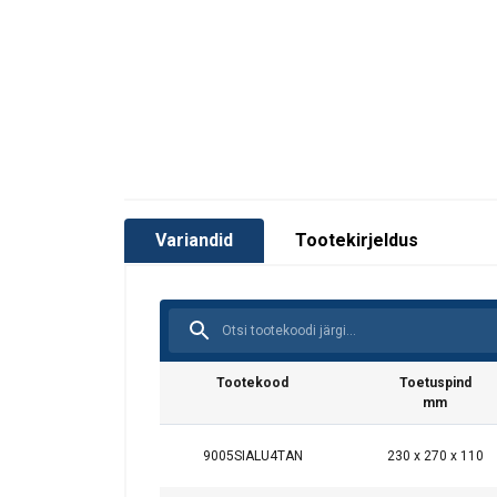
Variandid
Tootekirjeldus
Tootekood
Toetuspind
mm
9005SIALU4TAN
230 x 270 x 110