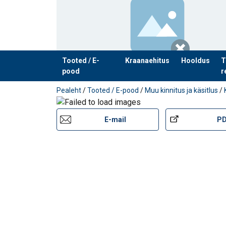
Omadused:
Materjal:
Pinnakate:
Tooted / E-
Kraanaehitus
Hooldus
T
pood
r
Toode on lisatud teie päringule
Pealeht
/
Tooted / E-pood
/
Muu kinnitus ja käsitlus
/
E-mail
P