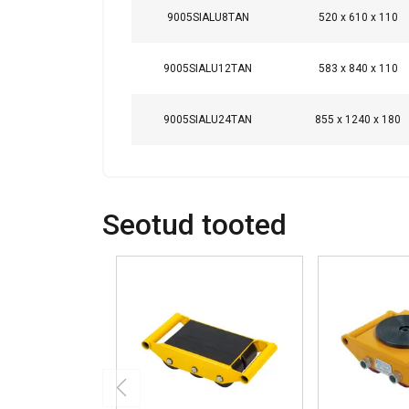
9005SIALU8TAN
520 x 610 x 110
9005SIALU12TAN
583 x 840 x 110
9005SIALU24TAN
855 x 1240 x 180
Seotud tooted