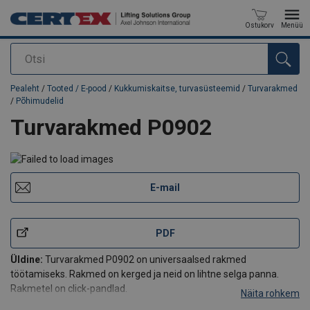
Ostukorv
Menüü
Otsi
Toode on lisatud teie päringule
Pealeht
/
Tooted / E-pood
/
Kukkumiskaitse, turvasüsteemid
/
Turvarakmed
/
Põhimudelid
Turvarakmed P0902
E-mail
PDF
Üldine:
Turvarakmed P0902 on universaalsed rakmed
töötamiseks. Rakmed on kerged ja neid on lihtne selga panna.
Rakmetel on click-pandlad.
Näita rohkem
Maksimaalne inimeste arv:
1.