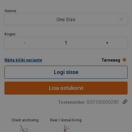
Ankurduspunkt:
Taga.
Suurus
Käsipesu:
40°C.
One Size
Kogus:
Näita kõiki variante
Tarneaeg
Logi sisse
Lisa ostukorvi
820100000280
Tootenumber:
Chest anchoring
Rear / dorsal D-ring