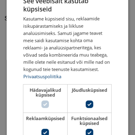
See veebisait kasutab
küpsiseid
ESTONIAN
Seotud tooted
Kasutame küpsiseid sisu, reklaamide
ENGLISH TRANSLATION
isikupärastamiseks ja liikluse
analüüsimiseks. Samuti jagame teavet
meie saidi kasutamise kohta oma
reklaami- ja analüüsipartneritega, kes
võivad seda kombineerida muu teabega,
mille olete neile esitanud või mille nad on
kogunud teie teenuste kasutamisest.
Privaatsuspoliitika
Turvarakmed HW ECO r-
Turvarakmed vestiga
PET
POWERTEX P0002
Hädavajalikud
Jõudlusküpsised
küpsised
Vaata toodet
Vaata toodet
Reklaamküpsised
Funktsionaalsed
küpsised