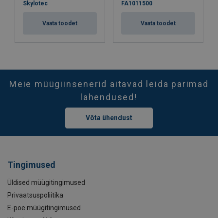
Skylotec
FA1011500
Vaata toodet
Vaata toodet
Meie müügiinsenerid aitavad leida parimad
lahendused!
Võta ühendust
Tingimused
Üldised müügitingimused
Privaatsuspoliitika
E-poe müügitingimused