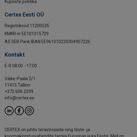
Küpsiste poliitika
Certex Eesti OÜ
Registrikood 11200535
KMKR nr EE101015729
AS SEB Pank IBAN EE961010220304907226
Kontakt
E-R 08:00 - 17:00
Väike-Paala 2/1
11415 Tallinn
+372 606 2599
info@certex.ee
CERTEX on juhtiv terastrosside ning tõste- ja
koormakinnitusvahendite tarnija Euroopas ja ka Eestis. Meil on