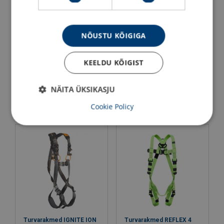
NÕUSTU KÕIGIGA
KEELDU KÕIGIST
Turvarakmed vestiga
Turvarakmed KAMI 2
POWERTEX P0002Y
NÄITA ÜKSIKASJU
Vaata toodet
Vaata toodet
Cookie Policy
Turvarakmed IGNITE ION
Turvarakmed REFLEX 4