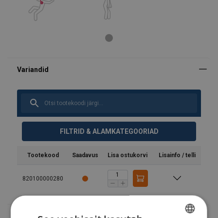
Märgistus:
FILTRID & ALAMKATEGOORIAD
Tootekood
Saadavus
Lisa ostukorvi
Lisainfo / telli
Temperatuuri vahemik:
Standard:
820100000280