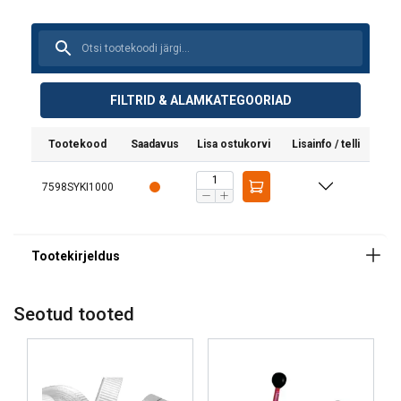
FILTRID & ALAMKATEGOORIAD
Tootekood
Saadavus
Lisa ostukorvi
Lisainfo / telli
7598SYKI1000
Seotud tooted
Materjal:
Pinnakate: