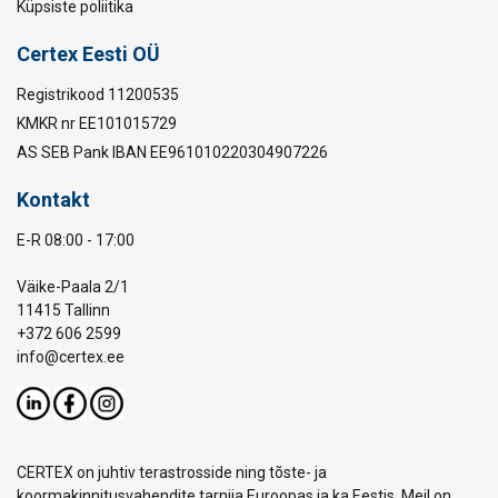
Küpsiste poliitika
Certex Eesti OÜ
Registrikood 11200535
KMKR nr EE101015729
AS SEB Pank IBAN EE961010220304907226
Kontakt
E-R 08:00 - 17:00
Väike-Paala 2/1
11415 Tallinn
+372 606 2599
info@certex.ee
CERTEX on juhtiv terastrosside ning tõste- ja
koormakinnitusvahendite tarnija Euroopas ja ka Eestis. Meil on