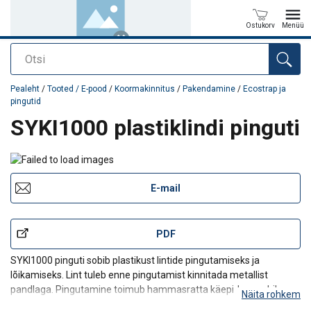
Ostukorv
Menüü
Otsi
Toode on lisatud teie päringule
Pealeht
/
Tooted / E-pood
/
Koormakinnitus
/
Pakendamine
/
Ecostrap ja
pingutid
SYKI1000 plastiklindi pinguti
E-mail
PDF
SYKI1000 pinguti sobib plastikust lintide pingutamiseks ja
lõikamiseks. Lint tuleb enne pingutamist kinnitada metallist
pandlaga. Pingutamine toimub hammasratta käepideme abil.
Näita rohkem
Rihm lõigatakse, kui käepide täielikult alla surutakse.