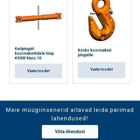
Ketipinguti
Konks koormaketi
koormakettidele tüüp
pingutile
KSSW klass 10
Vaata toodet
Vaata toodet
Meie müügiinsenerid aitavad leida parimad
lahendused!
Võta ühendust