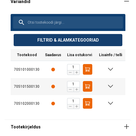
FILTRID & ALAMKATEGOORIAD
Materjal:
Märgistus:
Tootekood
Saadavus
Lisa ostukorvi
Lisainfo / telli
Pinnakate:
Standard:
705101000130
705101500130
705102000130