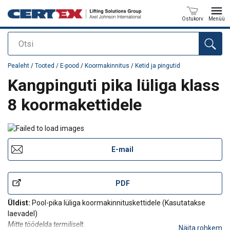
Ostukorv
Menüü
Otsi
Toode on lisatud teie päringule
Pealeht
/
Tooted / E-pood
/
Koormakinnitus
/
Ketid ja pingutid
Kangpinguti pika lüliga klass
8 koormakettidele
E-mail
PDF
Üldist:
Pool-pika lüliga koormakinnituskettidele (Kasutatakse
laevadel)
Mitte töödelda termiliselt.
Näita rohkem