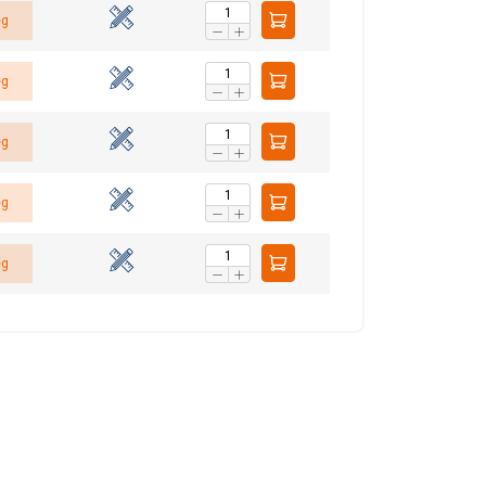
s. Samuti jagame
ESTONIAN
eg
vad seda
ENGLISH TRANSLATION
ie teenuste
eg
ktsionaalsed
eg
küpsised
eg
eg
U KÕIGIGA