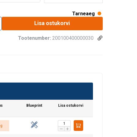
Tarneaeg
Lisa ostukorvi
Tootenumber:
200100400000030
us
Blueprint
Lisa ostukorvi
eg