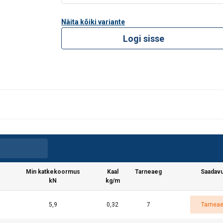
Näita kõiki variante
Logi sisse
Min katkekoormus
Kaal
Tarneaeg
Saadav
kN
kg/m
5,9
0,32
7
Tarnea
it kasutab küpsiseid