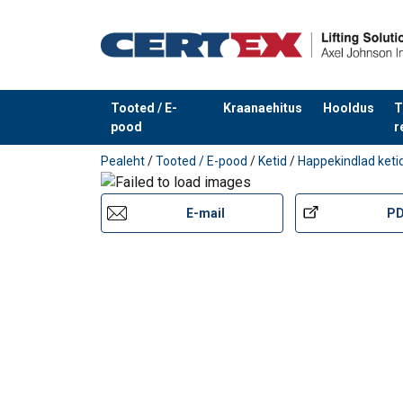
Tooted / E-
Kraanaehitus
Hooldus
T
pood
r
Toode on lisatud teie päringule
Pealeht
/
Tooted / E-pood
/
Ketid
/
Happekindlad keti
E-mail
P
Materjal:
Märgistus:
Standard:
Klass: