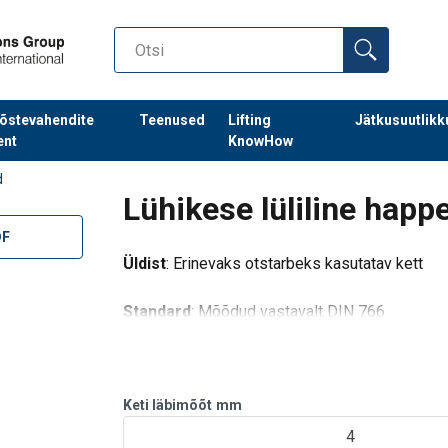
õstevahendite
Teenused
Lifting
Jätkusuutlikk
ent
KnowHow
d
Lühikese lüliline happe
DF
Üldist
: Erinevaks otstarbeks kasutatav kett
Standard
: Mõõdud vastavalt DIN 766
HOIATUS!
Mitte tõstmiseks.
Keti läbimõõt
mm
4