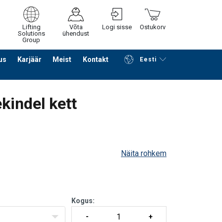
Lifting
Võta
Logi sisse
Ostukorv
Solutions
ühendust
Group
us
Karjäär
Meist
Kontakt
Eesti
Jätka ostlemist
Edasi ostukorvi
kindel kett
Näita rohkem
Kogus: