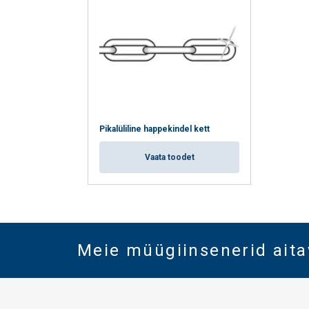
Pikalüliline happekindel kett
Vaata toodet
Meie müügiinsenerid aita