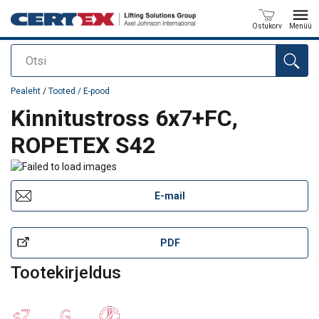
Ostukorv
Menüü
Otsi
Toode on lisatud teie päringule
Pealeht
/
Tooted / E-pood
Kinnitustross 6x7+FC,
ROPETEX S42
E-mail
PDF
Tootekirjeldus