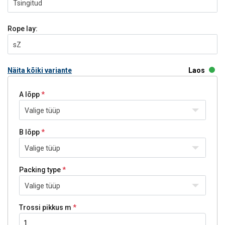
Tsingitud
Rope lay:
sZ
Näita kõiki variante
Laos
A lõpp
Valige tüüp
B lõpp
Valige tüüp
Packing type
Valige tüüp
Trossi pikkus m