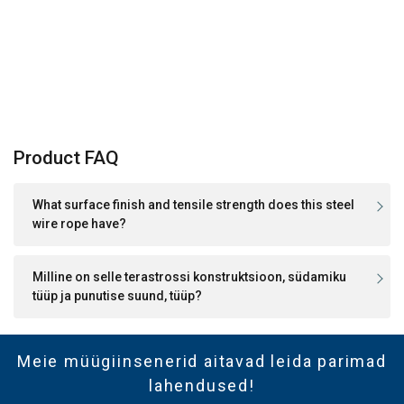
Product FAQ
What surface finish and tensile strength does this steel
wire rope have?
Milline on selle terastrossi konstruktsioon, südamiku
tüüp ja punutise suund, tüüp?
Meie müügiinsenerid aitavad leida parimad
lahendused!