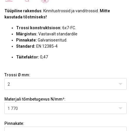
Tüüpiline rakendus
: Kinnitustrossid ja vanditrossid.
Mitte
kasutada tõstmiseks!
Trossi konstruktsioon:
6x7-FC.
Märgistus:
Vastavalt standardile
Pinnakate:
Galvaniseeritud.
Standard:
EN 12385-4
Täitefaktor:
0,47
Trossi Ø
mm:
2
Materjali tõmbetugevus
N/mm²:
1 770
Pinnakate: