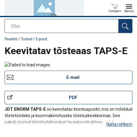
Ostukorv
Menüü
Otsi
Toode on lisatud teie päringule
Pealeht
/
Tooted / E-pood
Keevitatav tõsteaas TAPS-E
E-mail
PDF
JDT ENORM TAPS-E
on keevitatav kinnituspunkt, mis on mõeldud
tõstetöödeks ja koormakinnituseks tööstuskeskkonnas. See
pakub püsivat kinnituslahendust teraskonstruktsioonidele,
Näita rohkem
tõstetaladele, masinatele ja valmistoodetele, kus on vajalikud
kindlalt määratletud koorma kinnituspunktid.