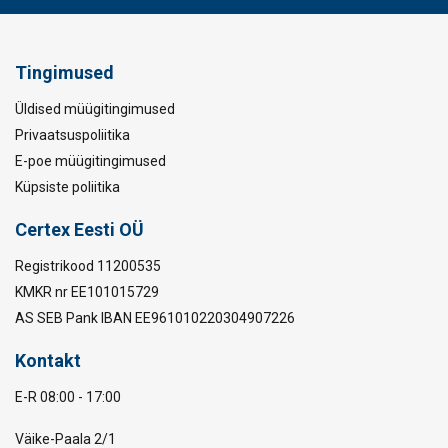
Tingimused
Üldised müügitingimused
Privaatsuspoliitika
E-poe müügitingimused
Märgistus:
Küpsiste poliitika
Temperatuuri vahemik:
Certex Eesti OÜ
Standard:
Registrikood 11200535
Ohutustegur:
KMKR nr EE101015729
AS SEB Pank IBAN EE961010220304907226
Kontakt
E-R 08:00 - 17:00
Väike-Paala 2/1