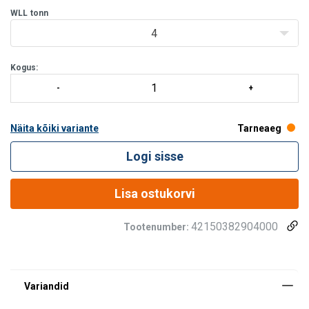
Kompaktne kee
WLL
tonn
4
Kogus:
Näita kõiki variante
Tarneaeg
Logi sisse
Lisa ostukorvi
42150382904000
Tootenumber: