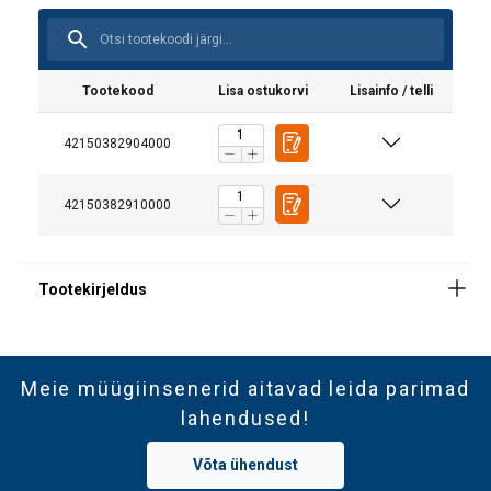
Tootekood
Lisa ostukorvi
Lisainfo / telli
42150382904000
42150382910000
Meie müügiinsenerid aitavad leida parimad
lahendused!
Võta ühendust