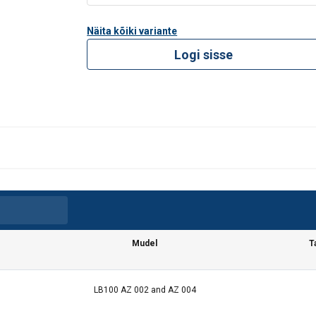
Näita kõiki variante
Logi sisse
Mudel
T
LB100 AZ 002 and AZ 004