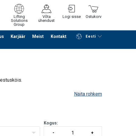
Lifting
Võta
Logi sisse
Ostukorv
Solutions
ühendust
Group
us
Karjäär
Meist
Kontakt
Eesti
Jätka ostlemist
Edasi ostukorvi
gestusköis.
Näita rohkem
Kogus: