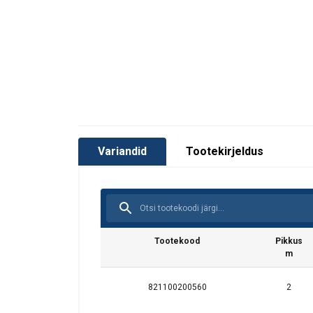
Variandid
Tootekirjeldus
Tootekood
Pikkus
m
821100200560
2