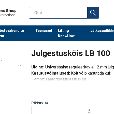
õstevahendite
Teenused
Lifting
Jätkusuutlikk
ent
KnowHow
Julgestusköis LB 100
DF
Üldine:
Universaalne reguleeritav ø 12 mm jul
Kasutusvõimalused:
Köit võib kasutada kui:
- Amortisaatoriga julgestusköit.
- Potitsioneerimisköit.
Maksimaalne pikkus:
2 m koos konksudega.
Pikkus
m
Standard:
EN 354 EN 358.
2