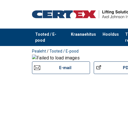
Materjal:
Märgistus:
Standard:
Tooted / E-
Kraanaehitus
Hooldus
T
pood
r
Toode on lisatud teie päringule
Pealeht
/
Tooted / E-pood
E-mail
P