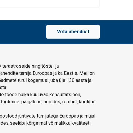
Võta ühendust
 terastrosside ning tõste- ja
hendite tarnija Euroopas ja ka Eestis. Meil on
admete turul kogemusi juba üle 130 aasta ja
sta.
e tööde hulka kuuluvad konsultatsioon,
 tootmine. paigaldus, hooldus, remont, koolitus
ostööd juhtivate tarnijatega Euroopas ja mujal
des seeläbi kõrgeimat võimalikku kvaliteeti.