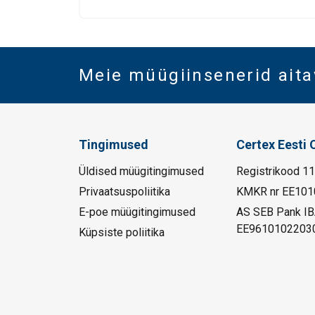
Meie müügiinsenerid aita
Tingimused
Certex Eesti 
Üldised müügitingimused
Registrikood 1
Privaatsuspoliitika
KMKR nr EE101
E-poe müügitingimused
AS SEB Pank I
EE9610102203
Küpsiste poliitika