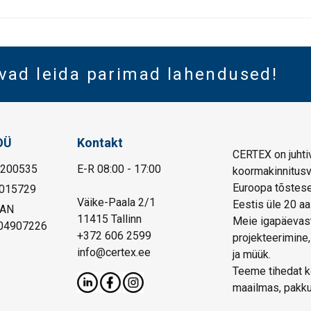
vad leida parimad lahendused!
OÜ
Kontakt
CERTEX on juhtiv
1200535
E-R 08:00 - 17:00
koormakinnitusva
Euroopa tõstese
015729
Väike-Paala 2/1
Eestis üle 20 aa
BAN
11415 Tallinn
Meie igapäevast
04907226
+372 606 2599
projekteerimine,
info@certex.ee
ja müük.
Teeme tihedat ko
maailmas, pakku