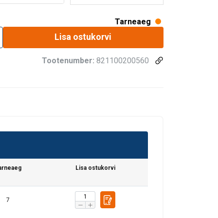
Tarneaeg
Lisa ostukorvi
Tootenumber:
821100200560
arneaeg
Lisa ostukorvi
7