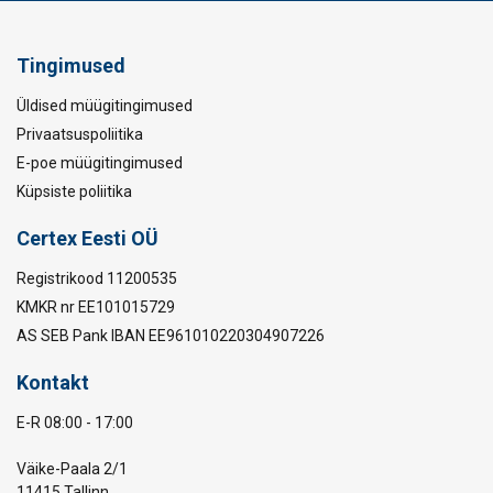
Tingimused
Üldised müügitingimused
Privaatsuspoliitika
E-poe müügitingimused
Küpsiste poliitika
Certex Eesti OÜ
Registrikood 11200535
KMKR nr EE101015729
AS SEB Pank IBAN EE961010220304907226
Kontakt
E-R 08:00 - 17:00
Väike-Paala 2/1
11415 Tallinn