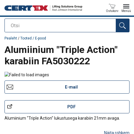
Ostukorv
Menüü
Otsi
Toode on lisatud teie päringule
Pealeht
/
Tooted / E-pood
Alumiinium "Triple Action"
karabiin FA5030222
E-mail
PDF
Alumiinium "Triple Action" lukustusega karabiin 21mm avaga.
Näita rohkem