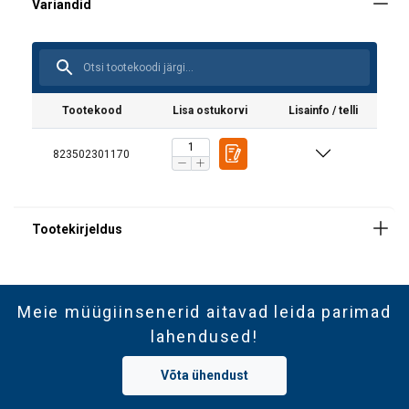
Tootekood
Lisa ostukorvi
Lisainfo / telli
823502301170
Meie müügiinsenerid aitavad leida parimad
lahendused!
Võta ühendust