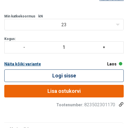
Min katkekoormus
kN
23
Kogus:
Näita kõiki variante
Laos
Logi sisse
Lisa ostukorvi
823502301170
Tootenumber:
Märgistus:
Standard: