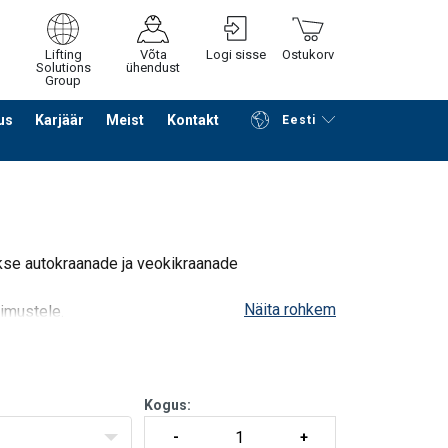
Lifting
Võta
Logi sisse
Ostukorv
Solutions
ühendust
Group
us
Karjäär
Meist
Kontakt
Eesti
Jätka ostlemist
Edasi ostukorvi
akse autokraanade ja veokikraanade
Näita rohkem
gimustele.
 paigaldades tugitalla kaudu pikendatud poldid.
Kogus: