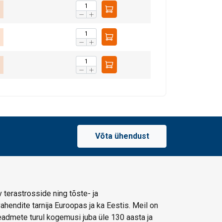
Võta ühendust
 terastrosside ning tõste- ja
hendite tarnija Euroopas ja ka Eestis. Meil on
admete turul kogemusi juba üle 130 aasta ja