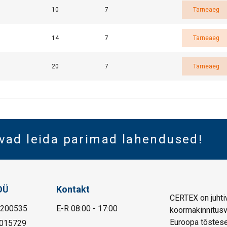
10
7
Tarneaeg
14
7
Tarneaeg
20
7
Tarneaeg
vad leida parimad lahendused!
OÜ
Kontakt
CERTEX on juhtiv
1200535
E-R 08:00 - 17:00
koormakinnitusva
Euroopa tõstese
015729