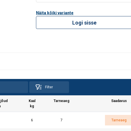
Näita kõiki variante
Logi sisse
Filter
jõud
Kaal
Tarneaeg
Saadavus
n
kg
6
7
Tarneaeg