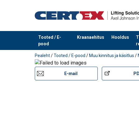
Tooted / E-
Kraanaehitus
Hooldus
T
pood
r
Toode on lisatud teie päringule
Pealeht
/
Tooted / E-pood
/
Muu kinnitus ja käsitlus
/
E-mail
P