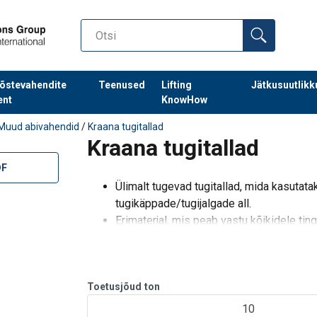
õstevahendite
Teenused
Lifting
Jätkusuutlikk
ent
KnowHow
Muud abivahendid
/
Kraana tugitallad
Kraana tugitallad
DF
Ülimalt tugevad tugitallad, mida kasutat
tugikäppade/tugijalgade all.
Erimaterjal, mis peab vastu kõikidele tin
Talvetingimustes saab libisemist vältida,
Toetusjõud
ton
10